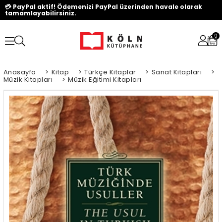
💳 PayPal aktif! Ödemenizi PayPal üzerinden havale olarak
tamamlayabilirsiniz.
0
Anasayfa
>
Kitap
>
Türkçe Kitaplar
>
Sanat Kitapları
>
Müzik Kitapları
>
Müzik Eğitimi Kitapları