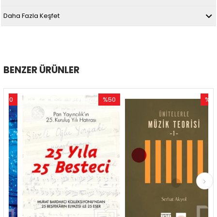
Daha Fazla Keşfet
BENZER ÜRÜNLER
0
%50
%50
rim
İndirim
İndirim
ndirim
%50İndirim
%50İndi