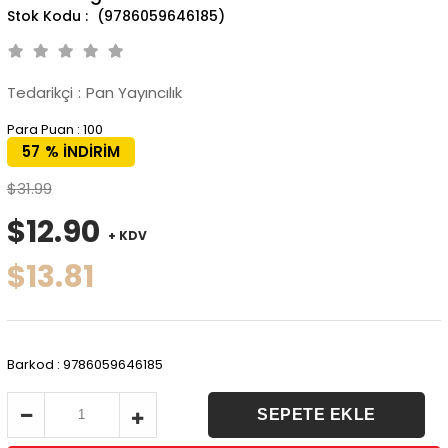
(9786059646185)
Tedarikçi
:
Pan Yayıncılık
Para Puan
:
100
57
%
İNDIRIM
$31.99
$12.90
+ KDV
$13.81
Barkod
:
9786059646185