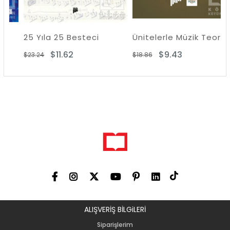
25 Yıla 25 Besteci
Ünitelerle Müzik Teorisi-1
$11.62
$9.43
$23.24
$18.86
ALIŞVERİŞ BİLGiLERİ
Siparişlerim