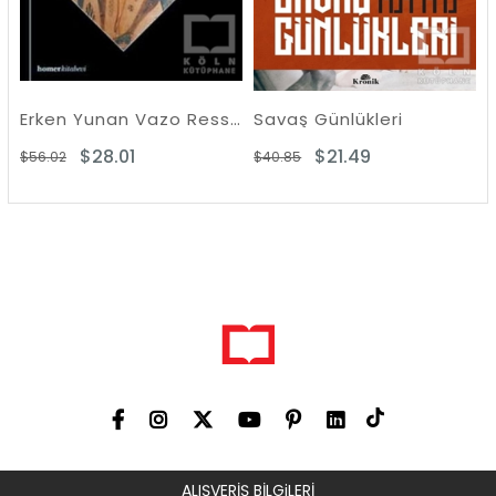
Erken Yunan Vazo Ressamlığı
Savaş Günlükleri
$28.01
$21.49
$27
$40.85
$55.63
ALIŞVERİŞ BİLGiLERİ