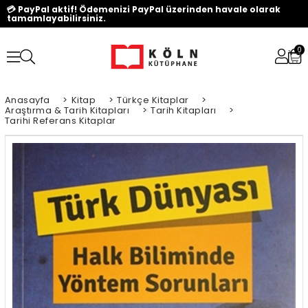
💳 PayPal aktif! Ödemenizi PayPal üzerinden havale olarak
tamamlayabilirsiniz.
0
Anasayfa
>
Kitap
>
Türkçe Kitaplar
>
Araştırma & Tarih Kitapları
>
Tarih Kitapları
>
Tarihi Referans Kitaplar