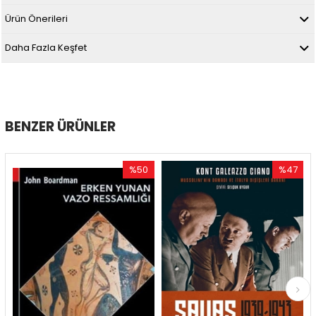
Ürün Önerileri
Daha Fazla Keşfet
BENZER ÜRÜNLER
%50
%47
İndirim
İndirim
%50İndirim
%47İndirim