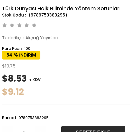
Türk Dünyası Halk Biliminde Yöntem Sorunları
(9789753383295)
Tedarikçi
:
Akçağ Yayınları
Para Puan
:
100
54
%
İNDIRIM
$19.75
$8.53
+ KDV
$9.12
Barkod
:
9789753383295