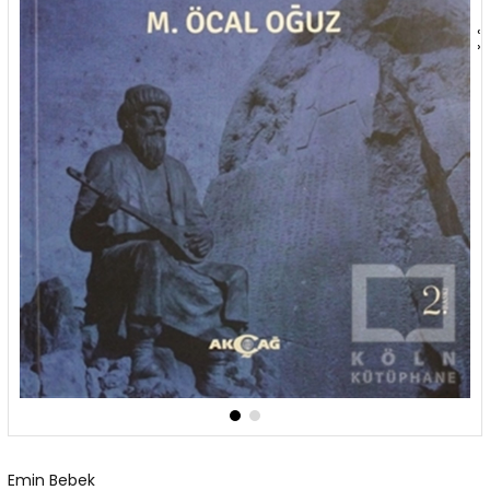
‹
›
Emin Bebek