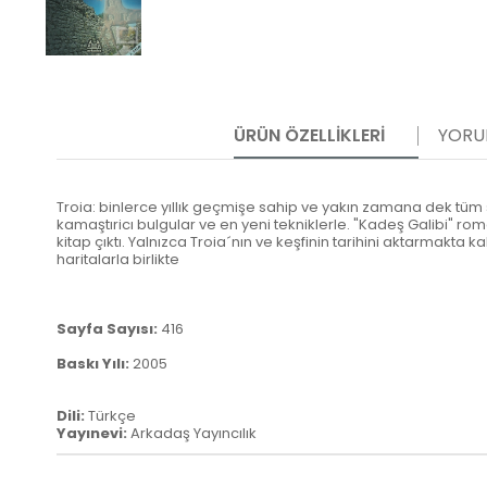
ÜRÜN ÖZELLIKLERI
YORU
Troia: binlerce yıllık geçmişe sahip ve yakın zamana dek tüm s
kamaştıricı bulgular ve en yeni tekniklerle. "Kadeş Galibi" ro
kitap çıktı. Yalnızca Troia´nın ve keşfinin tarihini aktarmakta
haritalarla birlikte
Sayfa Sayısı:
416
Baskı Yılı:
2005
Dili:
Türkçe
Yayınevi:
Arkadaş Yayıncılık