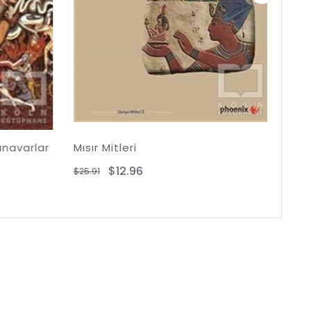
Mitleri
Roma Mitleri
$12.96
$11.38
$25.91