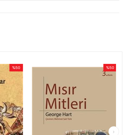
%50
İndirim
%50İndirim