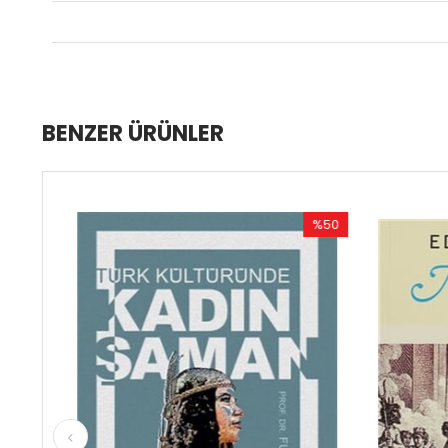
BENZER ÜRÜNLER
%50
İndirim
%50İndirim