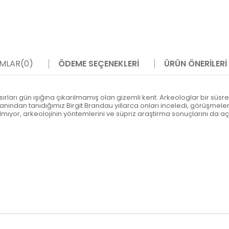
MLAR
(0)
ÖDEME SEÇENEKLERI
ÜRÜN ÖNERILERI
ırları gün ışığına çıkarılmamış olan gizemli kent. Arkeologlar bir süsr
manından tanıdığımız Birgit Brandau yıllarca onları inceledi, görüşmele
 kalmıyor, arkeolojinin yöntemlerini ve süpriz araştirma sonuçlarını da 