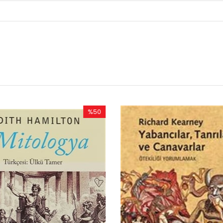
%50
%50
İndirim
İndirim
%50İndirim
%50İndirim