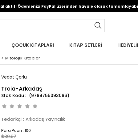
Pal aktif! Ödemenizi PayPal üzerinden havale olarak tamamlayabili
ÇOCUK KİTAPLARI
KİTAP SETLERİ
HEDİYELİ
>
Mitolojik Kitaplar
Vedat Çorlu
Troia-Arkadaş
(9789755093086)
Tedarikçi
:
Arkadaş Yayıncılık
Para Puan
:
100
$30.97