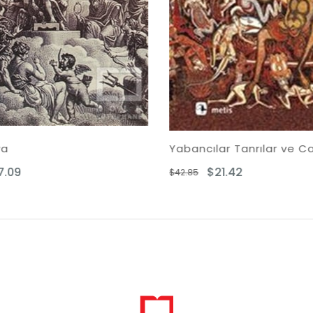
Yabancılar Tanrılar ve Canavarlar
Mısır 
$21.42
$42.85
$25.91