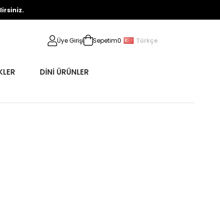
rsiniz.
Türkçe
Üye Girişi
Sepetim
0
KLER
DİNİ ÜRÜNLER