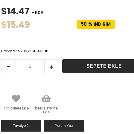
$14.47
+ KDV
$15.49
50
%
İNDIRIM
Barkod
:
9789755093086
Favorilere Ekle
İstek Listeme
Ekle
Tavsiye Et
Yorum Yaz