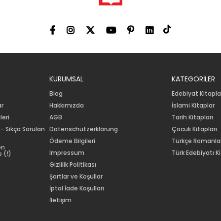
KURUMSAL
KATEGORİLER
Blog
Edebiyat Kitapla
ar
Hakkımızda
İslami Kitaplar
leri
AGB
Tarih Kitapları
 - Sıkça Sorulan
Datenschutzerklärung
Çocuk Kitapları
Ödeme Bilgileri
Türkçe Romanla
en
Impressum
Türk Edebiyatı Ki
 (!)
Gizlilik Politikası
Şartlar ve Koşullar
İptal İade Koşulları
İletişim