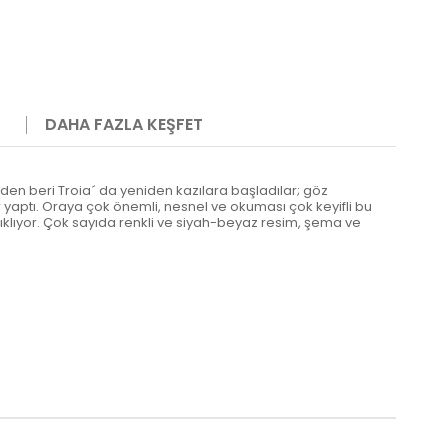
DAHA FAZLA KEŞFET
eden beri Troia´ da yeniden kazılara başladılar; göz
r yaptı. Oraya çok önemli, nesnel ve okuması çok keyifli bu
açıklıyor. Çok sayıda renkli ve siyah-beyaz resim, şema ve