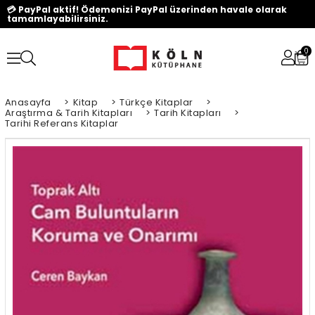
💳 PayPal aktif! Ödemenizi PayPal üzerinden havale olarak
tamamlayabilirsiniz.
0
Anasayfa
>
Kitap
>
Türkçe Kitaplar
>
Araştırma & Tarih Kitapları
>
Tarih Kitapları
>
Tarihi Referans Kitaplar