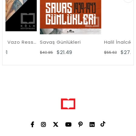
Erken Yunan Vazo Ressamlığı
Savaş Günlükleri
$21.49
$27.81
$40.85
$55.63