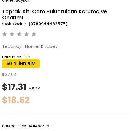
Ceren Baykan
Toprak Altı Cam Buluntuların Koruma ve
Onarımı
(9789944483575)
Tedarikçi
:
Homer Kitabevi
Para Puan
:
100
50
%
İNDIRIM
$37.04
$17.31
+ KDV
$18.52
Barkod
:
9789944483575