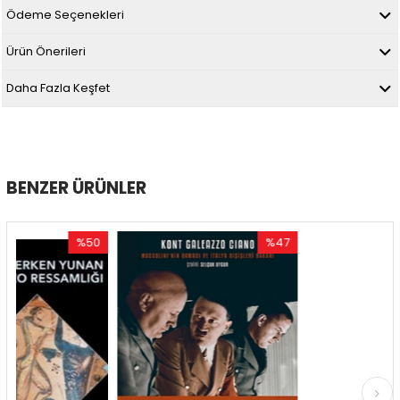
Ödeme Seçenekleri
Ürün Önerileri
Daha Fazla Keşfet
BENZER ÜRÜNLER
%50
%47
%
İndirim
İndirim
İnd
%50İndirim
%47İndirim
%5