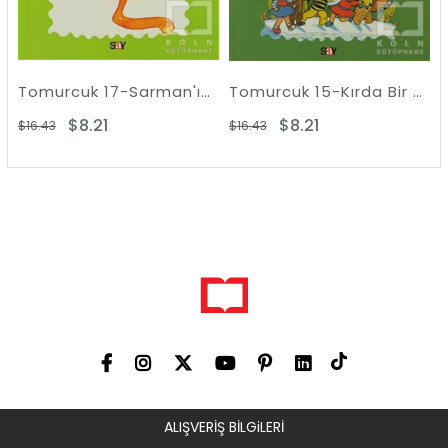
Tomurcuk 17-Sarman'ın Serüvenleri
Tomurcuk 15-Kırda Bir Yaz Sabahı
$8.21
$8.21
$8
$16.43
$16.43
ALIŞVERİŞ BİLGiLERİ