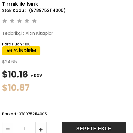
Tırmık ile Isırık
(9789752114005)
Tedarikçi
:
Altın Kitaplar
Para Puan
:
100
56
%
İNDIRIM
$24.65
$10.16
+ KDV
$10.87
Barkod
:
9789752114005