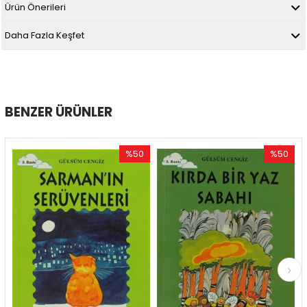
Ürün Önerileri
Daha Fazla Keşfet
BENZER ÜRÜNLER
%50
%50
İndirim
İndirim
%50İndirim
%50İndirim