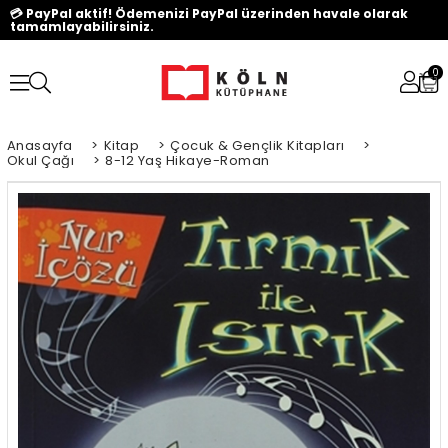
💳 PayPal aktif! Ödemenizi PayPal üzerinden havale olarak
tamamlayabilirsiniz.
0
Anasayfa
>
Kitap
>
Çocuk & Gençlik Kitapları
>
Okul Çağı
>
8-12 Yaş Hikaye-Roman