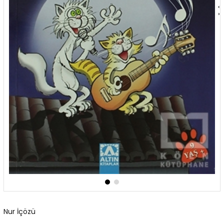
‹
›
Nur İçözü