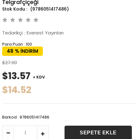
Telgrafçiçeği
(9786051417486)
Tedarikçi
:
Everest Yayınları
Para Puan
:
100
48
%
İNDIRIM
$27.90
$13.57
+ KDV
$14.52
Barkod
:
9786051417486