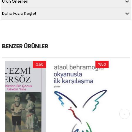
Ürün Önerileri
Daha Fazla Keşfet
BENZER ÜRÜNLER
%50
%50
İndirim
İndirim
%50İndirim
%50İndirim