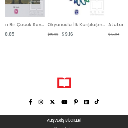
Şehirden Bir Çocuk Sevdin Yine
Okyanusla İlk Karşılaşma
Atatürk Şiirleri
$9.16
$6.51
$18.32
$15.94
ALIŞVERİŞ BİLGiLERİ