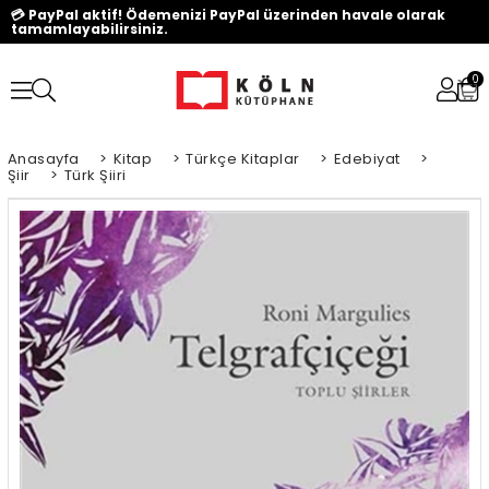
💳 PayPal aktif! Ödemenizi PayPal üzerinden havale olarak
tamamlayabilirsiniz.
0
Anasayfa
>
Kitap
>
Türkçe Kitaplar
>
Edebiyat
>
Şiir
>
Türk Şiiri