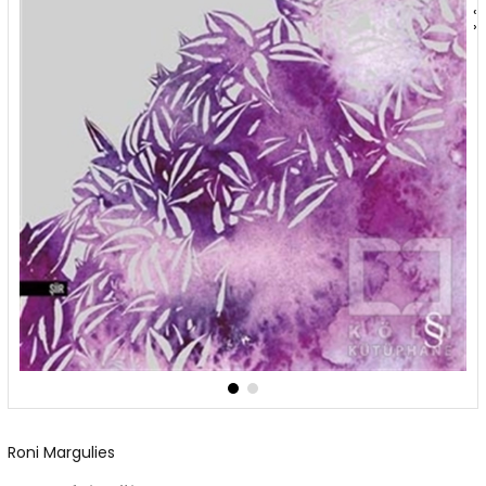
‹
›
Roni Margulies