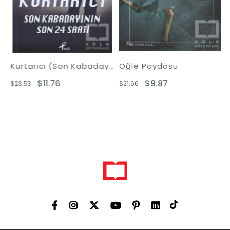
Kurtarıcı (Son Kabadayının 24 Saati)
Öğle Paydosu
Kra
$11.76
$9.87
23.53
$21.66
$29.