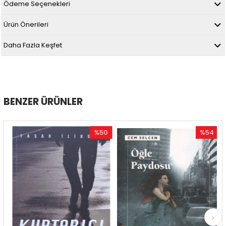
Ödeme Seçenekleri
Ürün Önerileri
Daha Fazla Keşfet
BENZER ÜRÜNLER
%50
%54
İndirim
İndirim
im
%50İndirim
%54İndirim