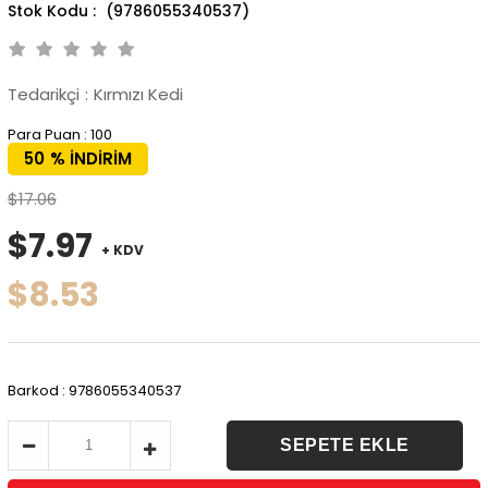
(9786055340537)
Tedarikçi
:
Kırmızı Kedi
Para Puan
:
100
50
%
İNDIRIM
$17.06
$7.97
+ KDV
$8.53
Barkod
:
9786055340537