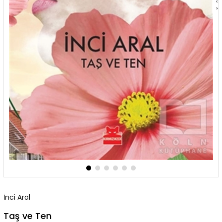
‹
›
İnci Aral
Taş ve Ten