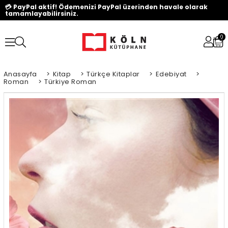
💳 PayPal aktif! Ödemenizi PayPal üzerinden havale olarak
tamamlayabilirsiniz.
0
Anasayfa
>
Kitap
>
Türkçe Kitaplar
>
Edebiyat
>
Roman
>
Türkiye Roman