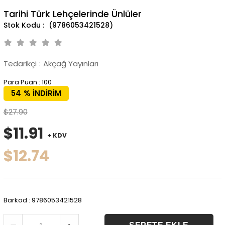
Tarihi Türk Lehçelerinde Ünlüler
(9786053421528)
Tedarikçi
:
Akçağ Yayınları
Para Puan
:
100
54
%
İNDIRIM
$27.90
$11.91
+ KDV
$12.74
Barkod
:
9786053421528