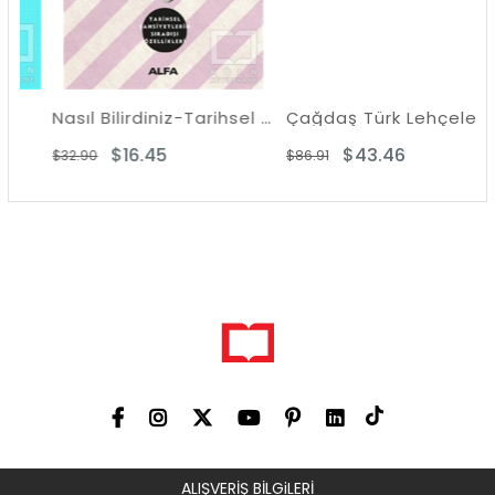
Nasıl Bilirdiniz-Tarihsel Şahsiyetlerin Sıradışı Özellikleri
Çağdaş Türk Lehçeleri
$16.45
$43.46
$32.90
$86.91
ALIŞVERİŞ BİLGiLERİ