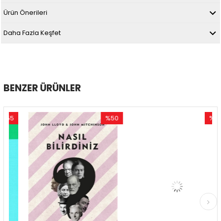
Ürün Önerileri
Daha Fazla Keşfet
BENZER ÜRÜNLER
5
%50
%50
im
İndirim
İndirim
ndirim
%50İndirim
%50İndir