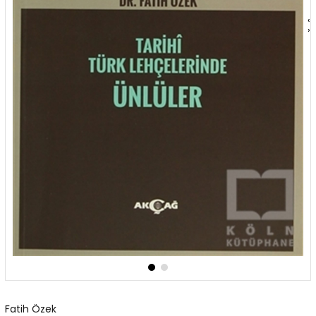
‹
›
Fatih Özek