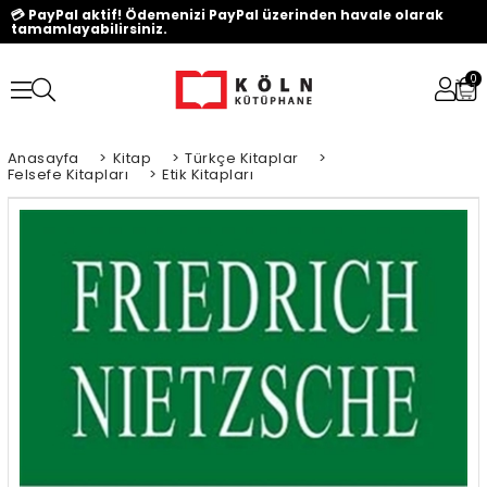
💳 PayPal aktif! Ödemenizi PayPal üzerinden havale olarak
tamamlayabilirsiniz.
0
Anasayfa
>
Kitap
>
Türkçe Kitaplar
>
Felsefe Kitapları
>
Etik Kitapları