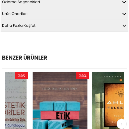
Ödeme Seçenekleri
Ürün Önerileri
Daha Fazla Keşfet
BENZER ÜRÜNLER
%50
%52
%5
ndirim
İndirim
İndir
50İndirim
%52İndirim
%55İ