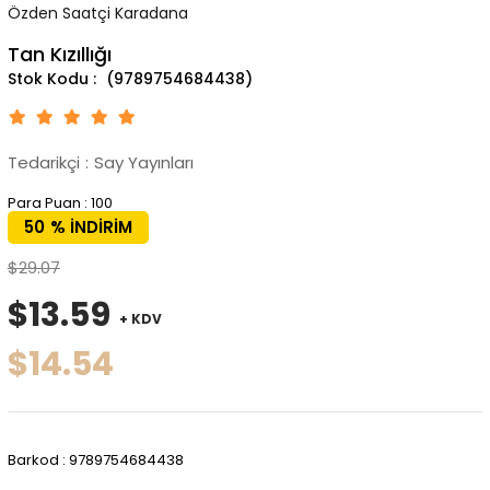
Özden Saatçi Karadana
Tan Kızıllığı
(9789754684438)
Tedarikçi
:
Say Yayınları
Para Puan
:
100
50
%
İNDIRIM
$29.07
$13.59
+ KDV
$14.54
Barkod
:
9789754684438