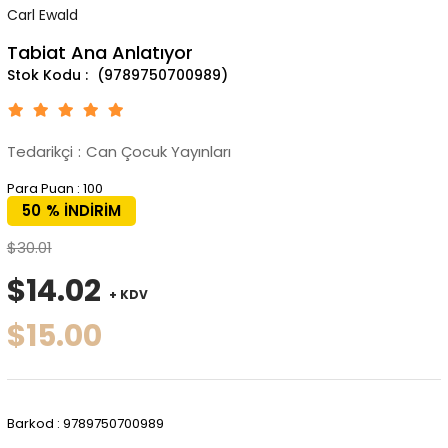
Carl Ewald
Tabiat Ana Anlatıyor
(9789750700989)
Tedarikçi
:
Can Çocuk Yayınları
Para Puan
:
100
50
%
İNDIRIM
$30.01
$14.02
+ KDV
$15.00
Barkod
:
9789750700989