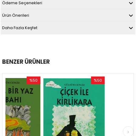
Ödeme Seçenekleri
Ürün Önerileri
Daha Fazla Keşfet
BENZER ÜRÜNLER
%50
%50
İndirim
İndirim
İn
%50İndirim
%50İndirim
%