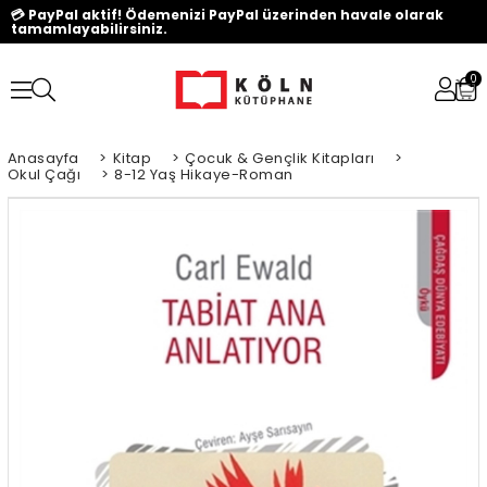
💳 PayPal aktif! Ödemenizi PayPal üzerinden havale olarak
tamamlayabilirsiniz.
0
Anasayfa
>
Kitap
>
Çocuk & Gençlik Kitapları
>
Okul Çağı
>
8-12 Yaş Hikaye-Roman