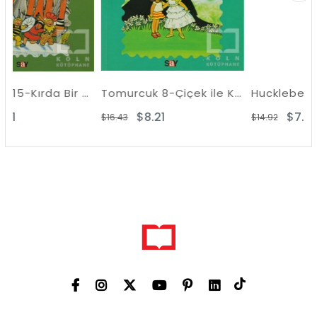
Tomurcuk 15-Kırda Bir Yaz Sabahı
Tomurcuk 8-Çiçek ile Kirlikara
$8.21
$7.46
$16.43
$14.92