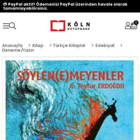
💳 PayPal aktif! Ödemenizi PayPal üzerinden havale olarak
tamamlayabilirsiniz.
0
Anasayfa
>
Kitap
>
Türkçe Kitaplar
>
Edebiyat
>
Deneme/Yazın