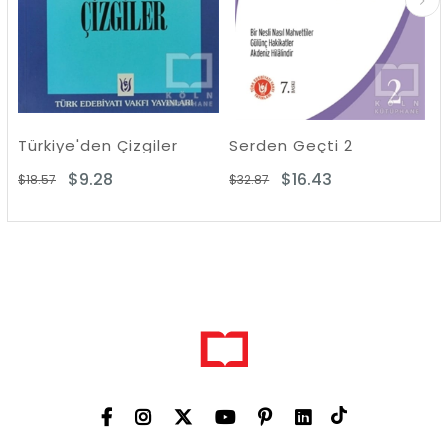
n Çizgiler
Serden Geçti 2
Yol Hali
28
$16.43
$16.12
$32.87
$35.40