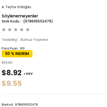
A. Teyfur Erdoğdu
Söylenemeyenler
(9786055112479)
Tedarikçi
:
Rumuz Yayınevi
Para Puan
:
100
50
%
İNDIRIM
$19.09
$8.92
+ KDV
$9.55
Barkod
:
9786055112479