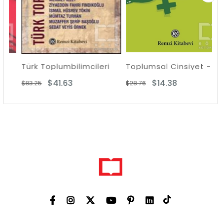
Türk Toplumbilimcileri
Toplumsal Cinsiyet - Sosyal Psikolojik Açıklamalar
$41.63
$14.38
$83.25
$28.76