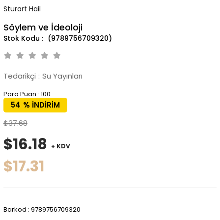
Sturart Hail
Söylem ve İdeoloji
(9789756709320)
Tedarikçi
:
Su Yayınları
Para Puan
:
100
54
%
İNDIRIM
$37.68
$16.18
+ KDV
$17.31
Barkod
:
9789756709320