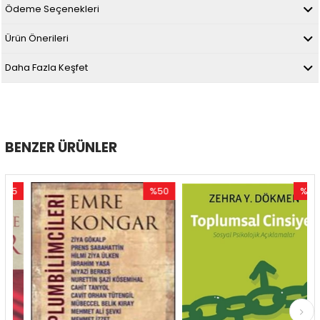
Ödeme Seçenekleri
Ürün Önerileri
Daha Fazla Keşfet
BENZER ÜRÜNLER
5
%50
%50
im
İndirim
İndirim
ndirim
%50İndirim
%50İndir