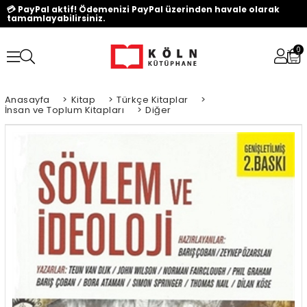
💳 PayPal aktif! Ödemenizi PayPal üzerinden havale olarak
tamamlayabilirsiniz.
0
Anasayfa
>
Kitap
>
Türkçe Kitaplar
>
İnsan ve Toplum Kitapları
>
Diğer