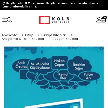
💳 PayPal aktif! Ödemenizi PayPal üzerinden havale olarak
tamamlayabilirsiniz.
0
Anasayfa
>
Kitap
>
Türkçe Kitaplar
>
Araştırma & Tarih Kitapları
>
İletişim Kitapları