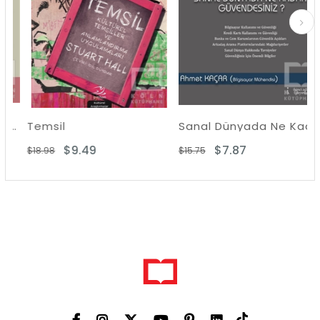
huriyet Çatışması (1960-1962)
Temsil
Sanal Dünyada Ne Kadar Güvendesiniz?
$9.49
$7.87
$18.98
$15.75