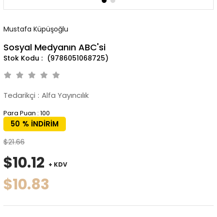
Mustafa Küpüşoğlu
Sosyal Medyanın ABC'si
(9786051068725)
Tedarikçi
:
Alfa Yayıncılık
Para Puan
:
100
50
%
İNDIRIM
$21.66
$10.12
+ KDV
$10.83