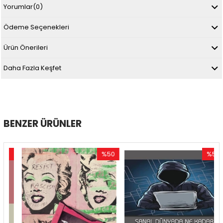
Yorumlar
(0)
Ödeme Seçenekleri
Ürün Önerileri
Daha Fazla Keşfet
BENZER ÜRÜNLER
0
%50
%50
im
İndirim
İndirim
ndirim
%50İndirim
%50İndir