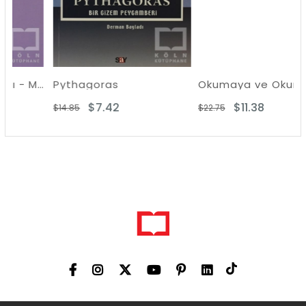
Aristoteles Yazıları - Metafizik ya da İlk Felsefe Üzerine
Pythagoras
Okumaya ve Okumuşlara Dair
$7.42
$11.38
$14.85
$22.75