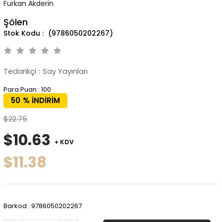
Furkan Akderin
Şölen
(9786050202267)
Tedarikçi
:
Say Yayınları
Para Puan
:
100
50
%
İNDIRIM
$22.75
$10.63
+ KDV
$11.38
Barkod
:
9786050202267