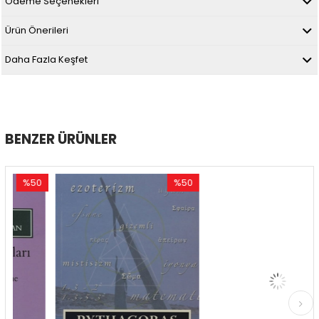
Ödeme Seçenekleri
Ürün Önerileri
Daha Fazla Keşfet
BENZER ÜRÜNLER
50
%50
%50
irim
İndirim
İndirim
İndirim
%50İndirim
%50İnd