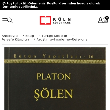
💳 PayPal aktif! Ödemenizi PayPal üzerinden havale olarak
tamamlayabilirsiniz.
0
Anasayfa
>
Kitap
>
Türkçe Kitaplar
>
Felsefe Kitapları
>
Araştıma-İnceleme-Referans