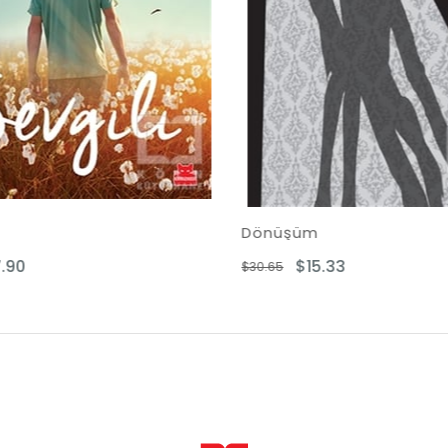
Dönüşüm
Başkalaş
$15.33
$1
$30.65
$37.07