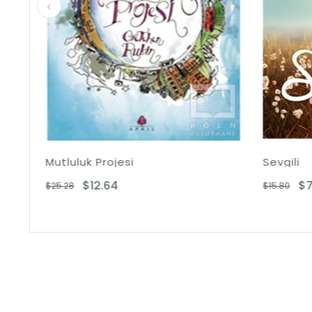
si
Sevgili
$7.90
$15.80