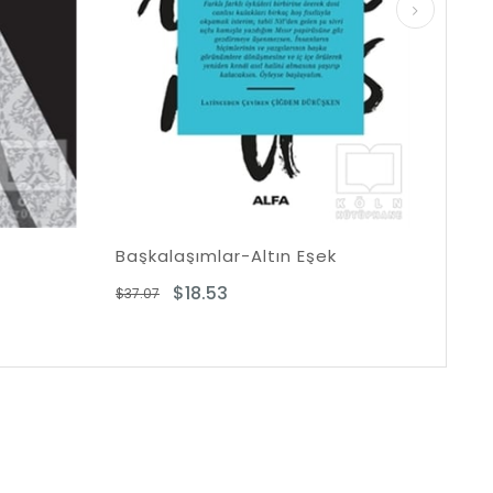
Ciltli
ımlar-Altın Eşek
Kadın Savaşçılar
8.53
$17.22
$34.45