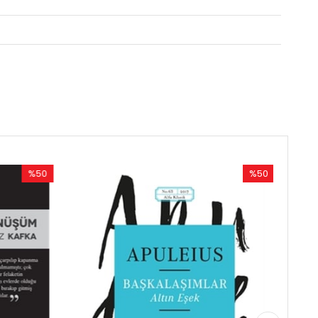
%50
İndirim
%50İndirim