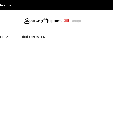
rsiniz.
Türkçe
Üye Girişi
Sepetim
0
KLER
DİNİ ÜRÜNLER