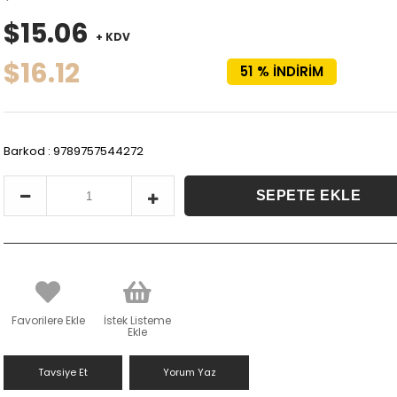
$15.06
+ KDV
$16.12
51
%
İNDIRIM
Barkod
:
9789757544272
Favorilere Ekle
İstek Listeme
Ekle
Tavsiye Et
Yorum Yaz