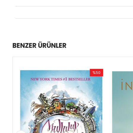
BENZER ÜRÜNLER
%50
İndirim
İ
%50İndirim
%