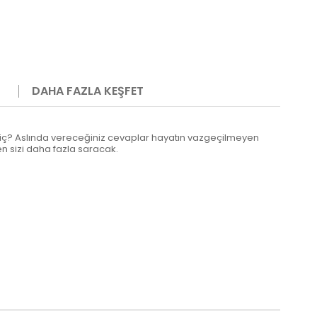
DAHA FAZLA KEŞFET
 mi hiç? Aslında vereceğiniz cevaplar hayatın vazgeçilmeyen
en sizi daha fazla saracak.