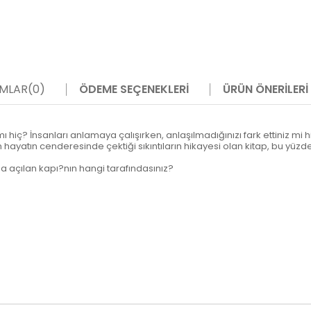
MLAR
(0)
ÖDEME SEÇENEKLERI
ÜRÜN ÖNERILERI
z mı hiç? İnsanları anlamaya çalışırken, anlaşılmadığınızı fark ettiniz
 hayatın cenderesinde çektiği sıkıntıların hikayesi olan kitap, bu yüzd
a açılan kapı?nın hangi tarafındasınız?