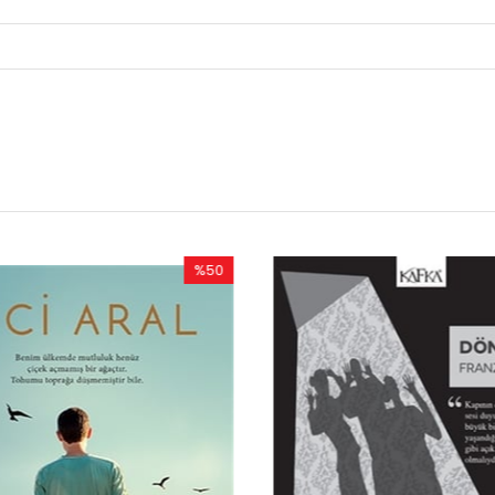
%50
%50
ndirim
İndirim
50İndirim
%50İndirim