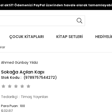
Pal aktif! Ödemenizi PayPal üzerinden havale olarak tamamlayabili
ÇOCUK KİTAPLARI
KİTAP SETLERİ
HEDİYELİ
lar
Ahmed Günbay Yıldız
Sokağa Açılan Kapı
(9789757544272)
Tedarikçi
:
Timaş Yayınları
Para Puan
:
100
$32.87