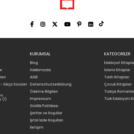
KURUMSAL
KATEGORİLER
Blog
Edebiyat Kitapla
ar
Hakkımızda
İslami Kitaplar
leri
AGB
Tarih Kitapları
 - Sıkça Sorulan
Datenschutzerklärung
Çocuk Kitapları
Ödeme Bilgileri
Türkçe Romanla
en
Impressum
Türk Edebiyatı Ki
 (!)
Gizlilik Politikası
Şartlar ve Koşullar
İptal İade Koşulları
İletişim