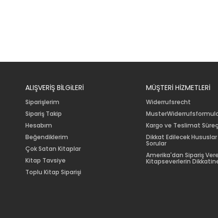
ALIŞVERİŞ BİLGiLERİ
MÜŞTERİ HİZMETLERİ
Siparişlerim
Widerrufsrecht
Sipariş Takip
MusterWiderrufsformul
Hesabım
Kargo ve Teslimat Süreç
Beğendiklerim
Dikkat Edilecek Hususlar
Sorular
Çok Satan Kitaplar
Amerika'dan Sipariş Ver
Kitap Tavsiye
Kitapseverlerin Dikkatine
Toplu Kitap Siparişi