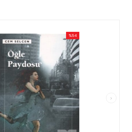
%54
%55
İndirim
İndirim
%54İndirim
%55İndirim