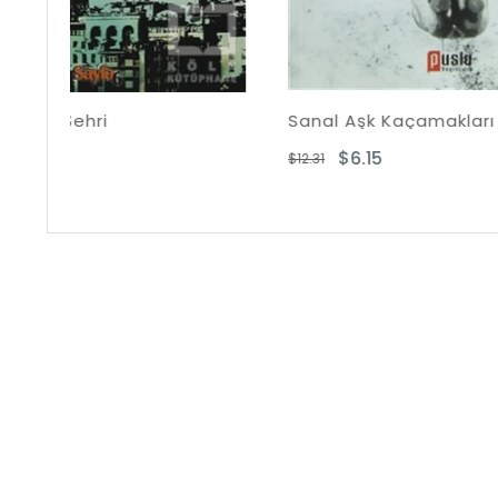
Sanal Aşk Kaçamakları
$6.15
$12.31
$23.53