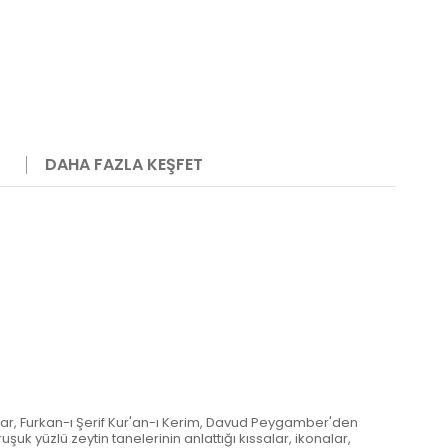
DAHA FAZLA KEŞFET
rlar, Furkan-ı Şerif Kur'an-ı Kerim, Davud Peygamber'den
ruşuk yüzlü zeytin tanelerinin anlattığı kıssalar, ikonalar,