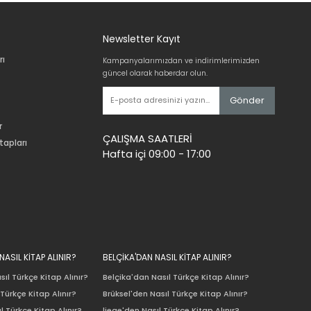
Newsletter Kayıt
rı
Kampanyalarımızdan ve indirimlerimizden
güncel olarak haberdar olun.
Gönder
r
ÇALIŞMA SAATLERİ
tapları
Hafta içi 09:00 - 17:00
ASIL KİTAP ALINIR?
BELÇİKA'DAN NASIL KİTAP ALINIR?
ıl Türkçe Kitap Alınır?
Belçika'dan Nasıl Türkçe Kitap Alınır?
Türkçe Kitap Alınır?
Brüksel'den Nasıl Türkçe Kitap Alınır?
l Türkçe Kitap Alınır?
liege'den Nasıl Türkçe Kitap Alınır?