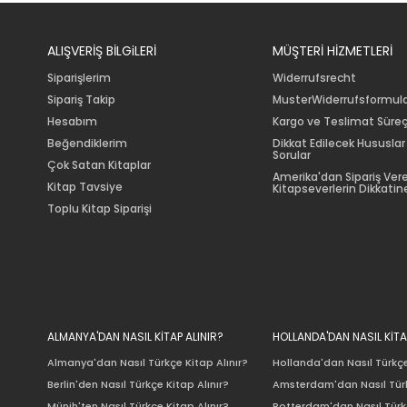
ALIŞVERİŞ BİLGiLERİ
MÜŞTERİ HİZMETLERİ
Siparişlerim
Widerrufsrecht
Sipariş Takip
MusterWiderrufsformul
Hesabım
Kargo ve Teslimat Süreç
Beğendiklerim
Dikkat Edilecek Hususlar
Sorular
Çok Satan Kitaplar
Amerika'dan Sipariş Ver
Kitap Tavsiye
Kitapseverlerin Dikkatine
Toplu Kitap Siparişi
ALMANYA'DAN NASIL KİTAP ALINIR?
HOLLANDA'DAN NASIL KİTA
Almanya'dan Nasıl Türkçe Kitap Alınır?
Hollanda'dan Nasıl Türkçe
Berlin'den Nasıl Türkçe Kitap Alınır?
Amsterdam'dan Nasıl Türk
Münih'ten Nasıl Türkçe Kitap Alınır?
Rotterdam'dan Nasıl Türkç