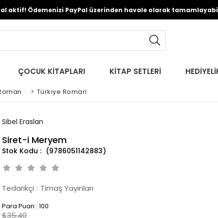
Pal aktif! Ödemenizi PayPal üzerinden havale olarak tamamlayabili
ÇOCUK KİTAPLARI
KİTAP SETLERİ
HEDİYELİ
Roman
>
Türkiye Roman
Sibel Eraslan
Siret-i Meryem
(9786051142883)
Tedarikçi
:
Timaş Yayınları
Para Puan
:
100
$35.40