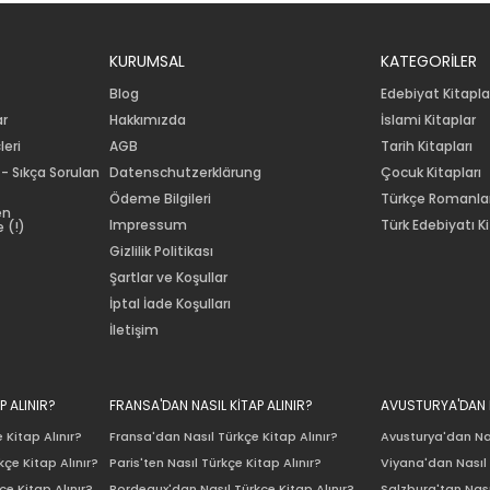
KURUMSAL
KATEGORİLER
Blog
Edebiyat Kitapla
ar
Hakkımızda
İslami Kitaplar
leri
AGB
Tarih Kitapları
 - Sıkça Sorulan
Datenschutzerklärung
Çocuk Kitapları
Ödeme Bilgileri
Türkçe Romanla
en
Impressum
Türk Edebiyatı Ki
 (!)
Gizlilik Politikası
Şartlar ve Koşullar
İptal İade Koşulları
İletişim
P ALINIR?
FRANSA'DAN NASIL KİTAP ALINIR?
AVUSTURYA'DAN N
 Kitap Alınır?
Fransa'dan Nasıl Türkçe Kitap Alınır?
Avusturya'dan Nas
çe Kitap Alınır?
Paris'ten Nasıl Türkçe Kitap Alınır?
Viyana'dan Nasıl 
e Kitap Alınır?
Bordeaux'dan Nasıl Türkçe Kitap Alınır?
Salzburg'tan Nası