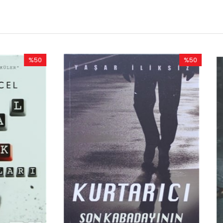
%50
İndirim
%50İndirim