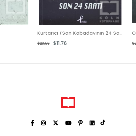
Kurtarıcı (Son Kabadayının 24 Saati)
Öğle Paydosu
$11.76
$9.87
$21.66