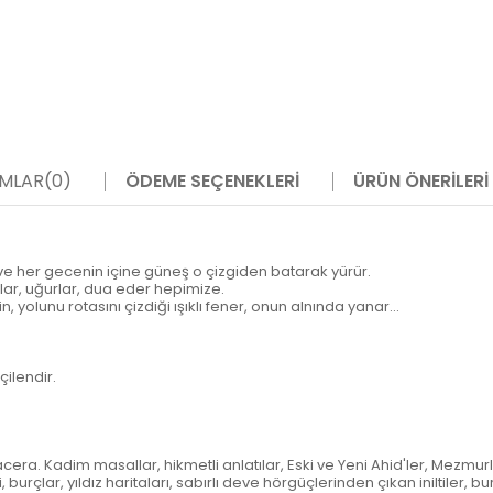
MLAR
(0)
ÖDEME SEÇENEKLERI
ÜRÜN ÖNERILERI
ve her gecenin içine güneş o çizgiden batarak yürür.
allar, uğurlar, dua eder hepimize.
olunu rotasını çizdiği ışıklı fener, onun alnında yanar...
ilendir.
cera. Kadim masallar, hikmetli anlatılar, Eski ve Yeni Ahid'ler, Mezmu
burçlar, yıldız haritaları, sabırlı deve hörgüçlerinden çıkan iniltiler, bu