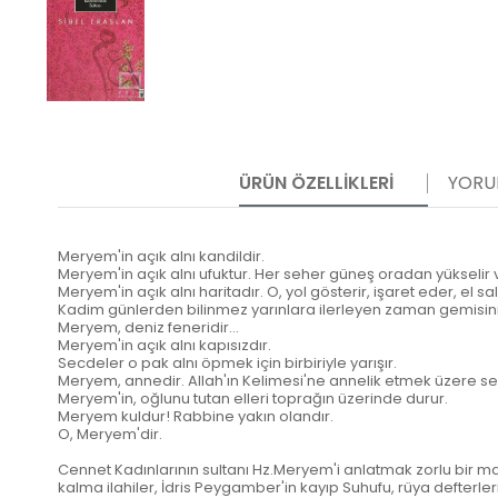
ÜRÜN ÖZELLIKLERI
YORU
Meryem'in açık alnı kandildir.
Meryem'in açık alnı ufuktur. Her seher güneş oradan yükselir 
Meryem'in açık alnı haritadır. O, yol gösterir, işaret eder, el s
Kadim günlerden bilinmez yarınlara ilerleyen zaman gemisinin, y
Meryem, deniz feneridir...
Meryem'in açık alnı kapısızdır.
Secdeler o pak alnı öpmek için birbiriyle yarışır.
Meryem, annedir. Allah'ın Kelimesi'ne annelik etmek üzere seç
Meryem'in, oğlunu tutan elleri toprağın üzerinde durur.
Meryem kuldur! Rabbine yakın olandır.
O, Meryem'dir.
Cennet Kadınlarının sultanı Hz.Meryem'i anlatmak zorlu bir ma
kalma ilahiler, İdris Peygamber'in kayıp Suhufu, rüya defterleri, 