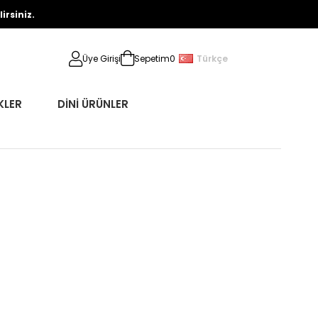
rsiniz.
Türkçe
Üye Girişi
Sepetim
0
KLER
DİNİ ÜRÜNLER