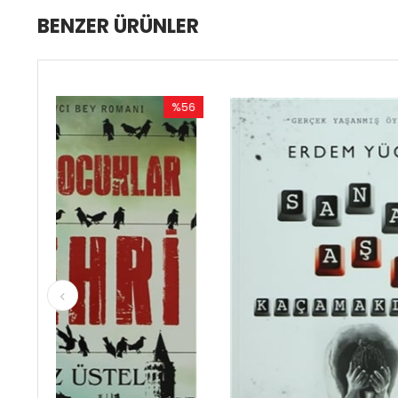
BENZER ÜRÜNLER
%56
%50
İndirim
İndirim
%56İndirim
%50İndirim