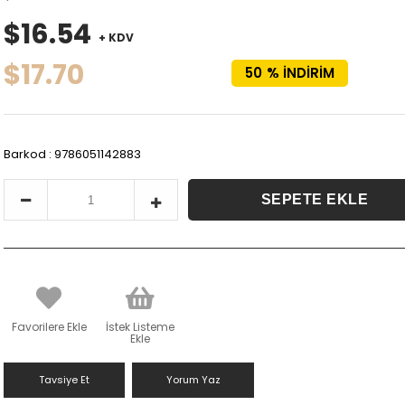
$16.54
+ KDV
$17.70
50
%
İNDIRIM
Barkod
:
9786051142883
Favorilere Ekle
İstek Listeme
Ekle
Tavsiye Et
Yorum Yaz