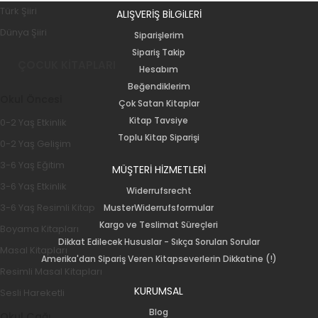
Türk Şiiri
ALIŞVERİŞ BİLGiLERİ
Dünya Şiiri
Siparişlerim
Sipariş Takip
ÇOCUK KİTAPLARI
Hesabım
Beğendiklerim
Okul Öncesi
Çok Satan Kitaplar
Kitap Tavsiye
0-2 Yaş Etkinlik
Toplu Kitap Siparişi
0-2 Yaş Gelişim
3-6 Yaş Eğitim
MÜŞTERİ HİZMETLERİ
3-6 Yaş Etkinlik
Widerrufsrecht
3-6 Yaş Resimli Kitap
MusterWiderrufsformular
Kargo ve Teslimat Süreçleri
Boyama Kitapları
Dikkat Edilecek Hususlar - Sıkça Sorulan Sorular
Masal Kitapları
Amerika'dan Sipariş Veren Kitapseverlerin Dikkatine (!)
Resimli Masal Kitapları
KURUMSAL
Sesli Hareketli
Blog
Okul Çağı