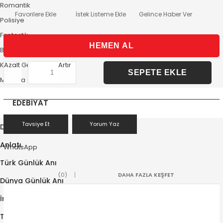
Romantik
Favorilere Ekle
İstek Listeme Ekle
Gelince Haber Ver
Polisiye
Fantastik
Bilim Kurgu
Azalt
Artır
Korku/Gerilim
Macera
EDEBİYAT
Tavsiye Et
Yorum Yaz
Deneme/Yazın
Anlatı
WhatsApp
Türk Günlük Anı
(0)
DAHA FAZLA KEŞFET
Dünya Günlük Anı
İnceleme
Türk Mektup