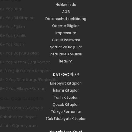
Hakkımızda
6+ Yaş Bilim
AGB
6+ Yaş Dil Kitapları
Datenschutzerklärung
Ödeme Bilgileri
6+ Yaş Eğitim
Impressum
6+ Yaş Etkinlik
Gizlilik Politikası
6+ Yaş Klasik
Şartlar ve Koşullar
6+ Yaş Başvuru Kitap
İptal İade Koşulları
İletişim
6+ Yaş Mizah/Çizgi Roman
6-8 Yaş İlk Okuma Kitapları
KATEGORİLER
8-12 Yaş Bilim Kurgu/Fantastik
Edebiyat Kitapları
8-12 Yaş Hikaye-Roman
İslami Kitaplar
Tarih Kitapları
Okul Çağı Dini Eğitim
Çocuk Kitapları
İslami Çocuk & Gençlik
Türkçe Romanlar
Sahabelerin Hayatı
Türk Edebiyatı Kitapları
Allah'ı Öğreniyorum
Newsletter Kayıt