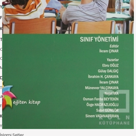
Yabancı Dilde Kitaplar
Felsefe Kitapları
Kampanyalı Kitaplar
Türk Edebiyatı
Cumhuriyet Öncesi
Cumhuriyet Sonrası
Modern Türk Edebiyatı
Dünya Klasikleri
Türk Klasikleri
Alman Dünya Klasikleri
Fransız Dünya Klasikleri
Kitap Setleri
Yetişkin Setler
İslami Setler