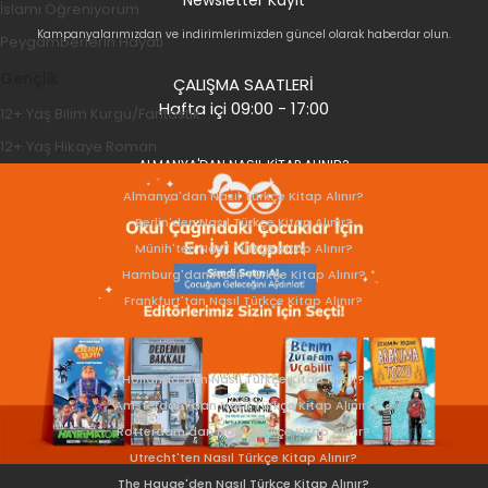
İslamı Öğreniyorum
Kampanyalarımızdan ve indirimlerimizden güncel olarak haberdar olun.
Peygamberlerin Hayatı
Gençlik
ÇALIŞMA SAATLERİ
Hafta içi 09:00 - 17:00
12+ Yaş Bilim Kurgu/Fantastik
12+ Yaş Hikaye Roman
ALMANYA'DAN NASIL KİTAP ALINIR?
Almanya'dan Nasıl Türkçe Kitap Alınır?
Berlin'den Nasıl Türkçe Kitap Alınır?
Münih'ten Nasıl Türkçe Kitap Alınır?
Hamburg'dan Nasıl Türkçe Kitap Alınır?
Frankfurt'tan Nasıl Türkçe Kitap Alınır?
HOLLANDA'DAN NASIL KİTAP ALINIR?
Hollanda'dan Nasıl Türkçe Kitap Alınır?
Amsterdam'dan Nasıl Türkçe Kitap Alınır?
Rotterdam'dan Nasıl Türkçe Kitap Alınır?
Utrecht'ten Nasıl Türkçe Kitap Alınır?
The Hauge'den Nasıl Türkçe Kitap Alınır?