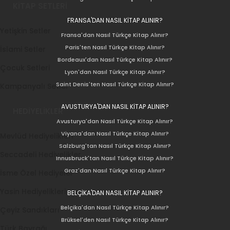
KİTAP SETLERİ
FRANSA'DAN NASIL KİTAP ALINIR?
Yetişkin Setler
Fransa'dan Nasıl Türkçe Kitap Alınır?
Paris'ten Nasıl Türkçe Kitap Alınır?
İslami Setler
Bordeaux'dan Nasıl Türkçe Kitap Alınır?
Çocuk Setleri
Lyon'dan Nasıl Türkçe Kitap Alınır?
Saint Denis'ten Nasıl Türkçe Kitap Alınır?
Kampanyalı Setler
AVUSTURYA'DAN NASIL KİTAP ALINIR?
HEDİYELİKLER
Avusturya'dan Nasıl Türkçe Kitap Alınır?
Viyana'dan Nasıl Türkçe Kitap Alınır?
Mevlüd Hediyelikleri
Salzburg'tan Nasıl Türkçe Kitap Alınır?
Seccadeli Hediyelikler
Innusbruck'tan Nasıl Türkçe Kitap Alınır?
Graz'dan Nasıl Türkçe Kitap Alınır?
İsme Özel Hediyeler
Yasin Hediyelikleri
BELÇİKA'DAN NASIL KİTAP ALINIR?
Belçika'dan Nasıl Türkçe Kitap Alınır?
Çeyiz Sandıkları
Brüksel'den Nasıl Türkçe Kitap Alınır?
Türk Bayrağı