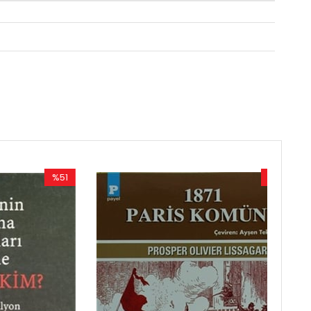
%51
%50
İndirim
İndirim
%51İndirim
%50İndirim