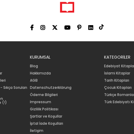
KURUMSAL
KATEGORİLER
Blog
Edebiyat Kitapla
ar
Hakkımızda
İslami Kitaplar
leri
AGB
Tarih Kitapları
 - Sıkça Sorulan
Datenschutzerklärung
Çocuk Kitapları
Ödeme Bilgileri
Türkçe Romanla
en
Impressum
Türk Edebiyatı Ki
 (!)
Gizlilik Politikası
Şartlar ve Koşullar
İptal İade Koşulları
İletişim