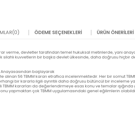
MLAR
(0)
ÖDEME SEÇENEKLERI
ÜRÜN ÖNERILERI
karar verme, devletler tarafından temel hukuksal metinlerde, yani an
ek silahlı kuvvetlerin bir başka devlet ülkesinde, daha doğrusu hiçbi
961 Anayasasından başlayarak
le alınan 56 TBMM kararı etraflıca incelenmektedir. Her bir somut TBMM
rhangi bir kararla ilgili ayrıntılı daha doğrusu bütüncül bir inceleme y
i TBMM kararları da değerlendirmeye esas konu ve temalar ışığında g
konu yapmaktan çok TBMM uygulamasındaki genel eğilimlerin olabildiğ