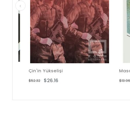
Çin'in Yükselişi
Masonlu
$26.16
$6
$52.32
$13.96