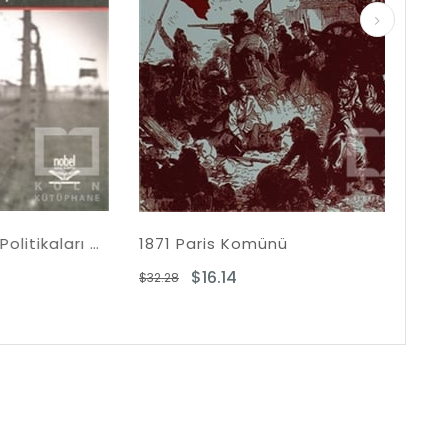
Türkiye'nin Savunma Politikaları Üzerine Kırmızı Kim?
1871 Paris Komünü
Genç
$16.14
$32.28
$31.5