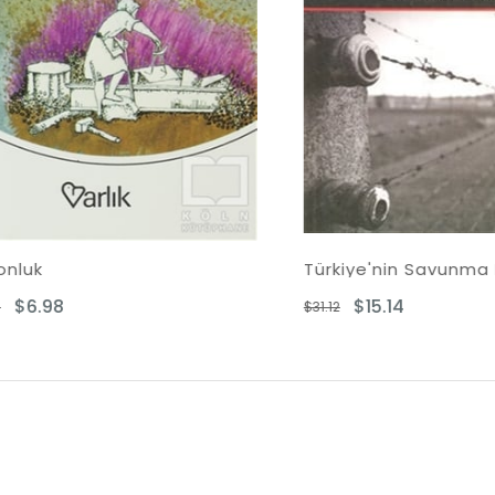
k
.98
$15.14
$31.12