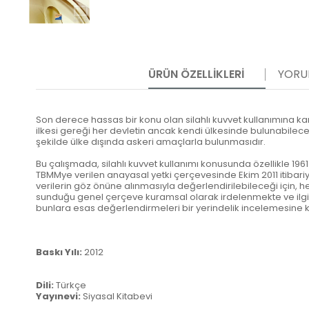
ÜRÜN ÖZELLIKLERI
YORU
Son derece hassas bir konu olan silahlı kuvvet kullanımına 
ilkesi gereği her devletin ancak kendi ülkesinde bulunabilec
şekilde ülke dışında askeri amaçlarla bulunmasıdır.
Bu çalışmada, silahlı kuvvet kullanımı konusunda özellikle 1
TBMMye verilen anayasal yetki çerçevesinde Ekim 2011 itibariy
verilerin göz önüne alınmasıyla değerlendirilebileceği için, he
sunduğu genel çerçeve kuramsal olarak irdelenmekte ve ilgil
bunlara esas değerlendirmeleri bir yerindelik incelemesine 
Baskı Yılı:
2012
Dili:
Türkçe
Yayınevi:
Siyasal Kitabevi