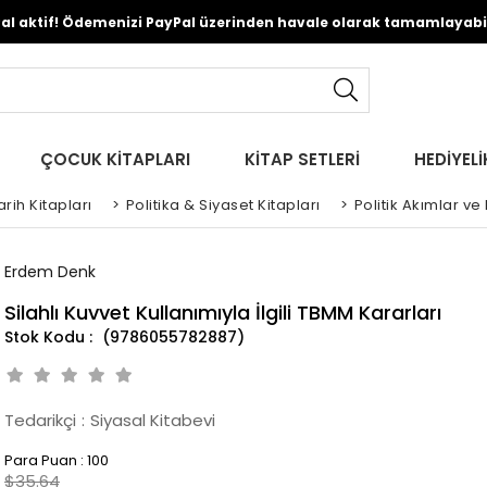
Pal aktif! Ödemenizi PayPal üzerinden havale olarak tamamlayabili
ÇOCUK KİTAPLARI
KİTAP SETLERİ
HEDİYELİ
rih Kitapları
>
Politika & Siyaset Kitapları
>
Politik Akımlar ve
Erdem Denk
Silahlı Kuvvet Kullanımıyla İlgili TBMM Kararları
(9786055782887)
Tedarikçi
:
Siyasal Kitabevi
Para Puan
:
100
$35.64