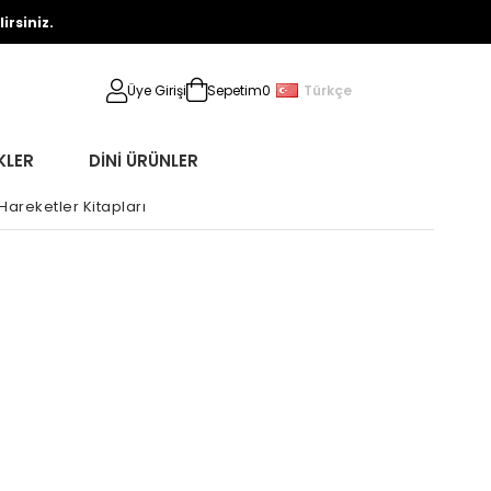
rsiniz.
Türkçe
Üye Girişi
Sepetim
0
KLER
DİNİ ÜRÜNLER
 Hareketler Kitapları