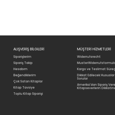
ALIŞVERİŞ BİLGiLERİ
MÜŞTERİ HİZMETLERİ
Siparişlerim
Widerrufsrecht
Sipariş Takip
MusterWiderrufsformul
Hesabım
Kargo ve Teslimat Süreç
Beğendiklerim
Dikkat Edilecek Hususlar
Sorular
Çok Satan Kitaplar
Amerika'dan Sipariş Ver
Kitap Tavsiye
Kitapseverlerin Dikkatine
Toplu Kitap Siparişi