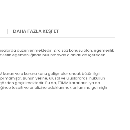
DAHA FAZLA KEŞFET
ayasalarda düzenlenmektedir. Zira söz konusu olan, egemenlik
r devletin egemenliğinde bulunmayan alanları da içerecek
 kararı ve o karara konu gelişmeler ancak bütün ilgili
apılmamıştır. Bunun yerine, ulusal ve uluslararası hukukun
özden geçirilmektedir. Bu da, TBMM kararlarını ya da
ince tespiti ve analizine odaklanmak anlamına gelmiştir.