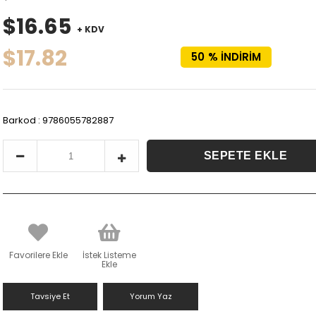
$16.65
+ KDV
$17.82
50
%
İNDIRIM
Barkod
:
9786055782887
Favorilere Ekle
İstek Listeme
Ekle
Tavsiye Et
Yorum Yaz