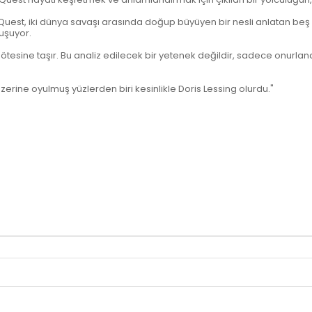
uest, iki dünya savaşı arasında doğup büyüyen bir nesli anlatan beş kita
luşuyor.
 ötesine taşır. Bu analiz edilecek bir yetenek değildir, sadece onurlandır
 üzerine oyulmuş yüzlerden biri kesinlikle Doris Lessing olurdu."