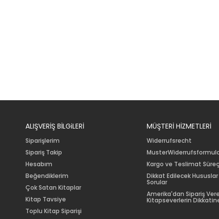
ALIŞVERİŞ BİLGiLERİ
MÜŞTERİ HİZMETLERİ
Siparişlerim
Widerrufsrecht
Sipariş Takip
MusterWiderrufsformul
Hesabım
Kargo ve Teslimat Süreç
Beğendiklerim
Dikkat Edilecek Hususlar
Sorular
Çok Satan Kitaplar
Amerika'dan Sipariş Ver
Kitap Tavsiye
Kitapseverlerin Dikkatine
Toplu Kitap Siparişi