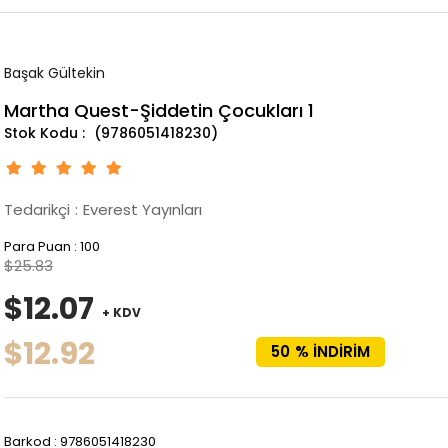
Başak Gültekin
Martha Quest-Şiddetin Çocukları 1
(9786051418230)
Tedarikçi
:
Everest Yayınları
Para Puan
:
100
$25.83
$12.07
+ KDV
$12.92
50
%
İNDIRIM
Barkod
:
9786051418230