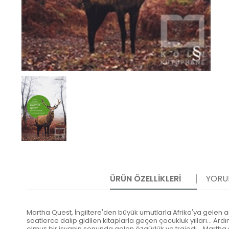
ÜRÜN ÖZELLIKLERI
YORU
Martha Quest, İngiltere'den büyük umutlarla Afrika'ya gelen ailes
saatlerce dalıp gidilen kitaplarla geçen çocukluk yılları... Ar
olmuş bir isyanın sonunda gelen özgürlük ve trajedi... Marth