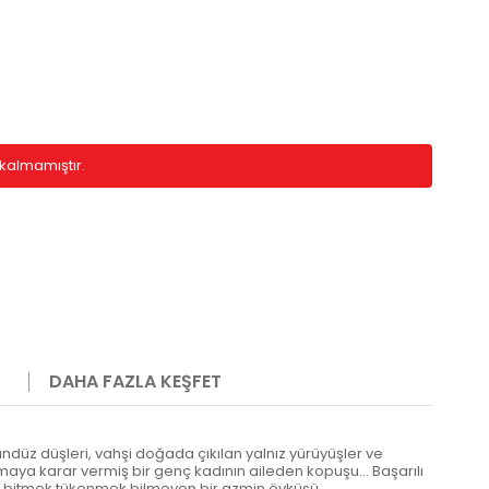
kalmamıştır.
DAHA FAZLA KEŞFET
 Gündüz düşleri, vahşi doğada çıkılan yalnız yürüyüşler ve
şamaya karar vermiş bir genç kadının aileden kopuşu... Başarılı
un, bitmek tükenmek bilmeyen bir azmin öyküsü.