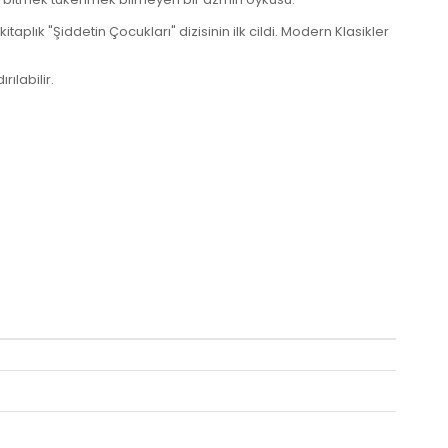
plık "Şiddetin Çocukları" dizisinin ilk cildi. Modern Klasikler
ılabilir.