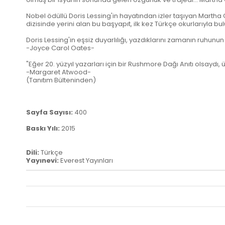
Nobel ödüllü Doris Lessing'in hayatından izler taşıyan Martha Q
dizisinde yerini alan bu başyapıt, ilk kez Türkçe okurlarıyla bu
Doris Lessing'in eşsiz duyarlılığı, yazdıklarını zamanın ruhunun
-Joyce Carol Oates-
"Eğer 20. yüzyıl yazarları için bir Rushmore Dağı Anıtı olsaydı,
-Margaret Atwood-
(Tanıtım Bülteninden)
Sayfa Sayısı:
400
Baskı Yılı:
2015
Dili:
Türkçe
Yayınevi:
Everest Yayınları