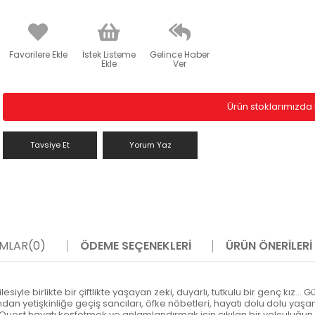
Favorilere Ekle
İstek Listeme
Gelince Haber
Ekle
Ver
Ürün stoklarımızda 
Tavsiye Et
Yorum Yaz
MLAR
(0)
ÖDEME SEÇENEKLERI
ÜRÜN ÖNERILERI
iyle birlikte bir çiftlikte yaşayan zeki, duyarlı, tutkulu bir genç kız...
dından yetişkinliğe geçiş sancıları, öfke nöbetleri, hayatı dolu dolu ya
a Quest hayatı keşfetmek ve anlamlandırmak için çıkılan bir yolculuğ