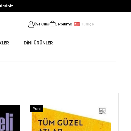
rsiniz.
Türkçe
Üye Girişi
Sepetim
0
KLER
DİNİ ÜRÜNLER
Yeni
Ürün