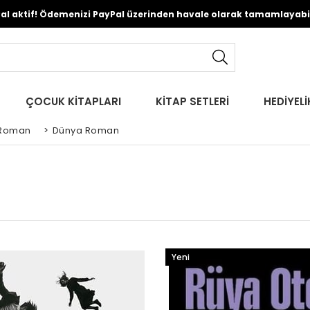
Pal aktif! Ödemenizi PayPal üzerinden havale olarak tamamlayabili
ÇOCUK KİTAPLARI
KİTAP SETLERİ
HEDİYELİ
Roman
>
Dünya Roman
Yeni
Ürün