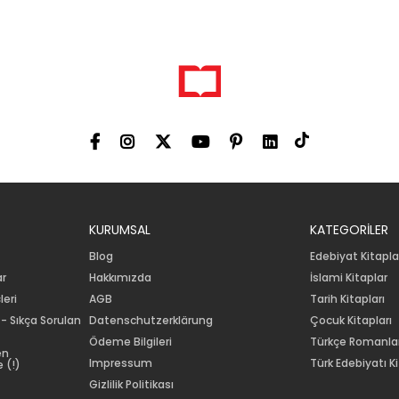
KURUMSAL
KATEGORİLER
Blog
Edebiyat Kitapla
ar
Hakkımızda
İslami Kitaplar
leri
AGB
Tarih Kitapları
 - Sıkça Sorulan
Datenschutzerklärung
Çocuk Kitapları
Ödeme Bilgileri
Türkçe Romanla
en
Impressum
Türk Edebiyatı Ki
 (!)
Gizlilik Politikası