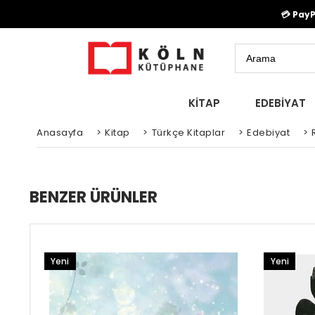
💳 Pay
KİTAP
EDEBİYAT
Anasayfa
>
Kitap
>
Türkçe Kitaplar
>
Edebiyat
>
BENZER ÜRÜNLER
Yeni
Yeni
Ürün
Ürün