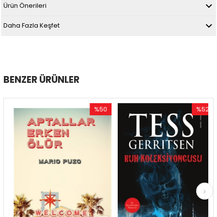
Ürün Önerileri
Daha Fazla Keşfet
BENZER ÜRÜNLER
%50
%52
im
İndirim
İndirim
dirim
%50İndirim
%52İndir