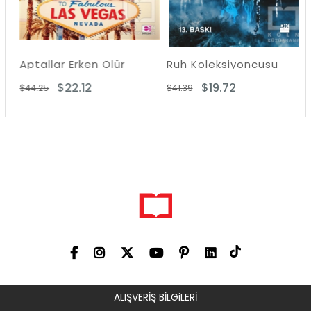
Aptallar Erken Ölür
Ruh Koleksiyoncusu
$22.12
$19.72
$44.25
$41.39
ALIŞVERİŞ BİLGiLERİ