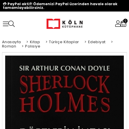
💳 PayPal aktif! Ödemenizi PayPal üzerinden havale olarak
tamamlayabilirsiniz.
0
Anasayfa
>
Kitap
>
Türkçe Kitaplar
>
Edebiyat
>
Roman
>
Polisiye