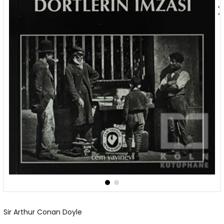
‹
›
Sir Arthur Conan Doyle