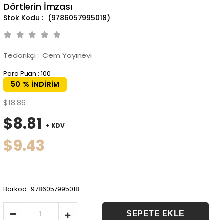
Dörtlerin İmzası
(9786057995018)
Tedarikçi
:
Cem Yayınevi
Para Puan
:
100
50
%
İNDIRIM
$18.86
$8.81
+ KDV
$9.43
Barkod
:
9786057995018