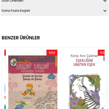
Ürün Önerileri
Daha Fazla Keşfet
BENZER ÜRÜNLER
0
%50
%50
im
İndirim
İndirim
ndirim
%50İndirim
%50İndir