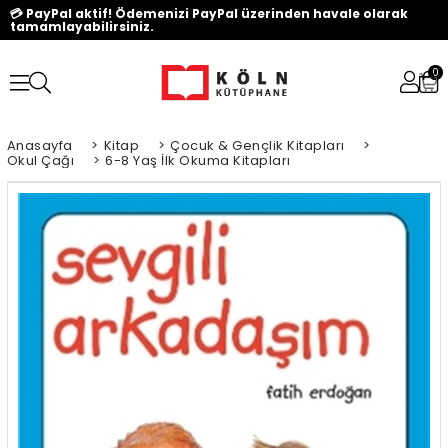
💳 PayPal aktif! Ödemenizi PayPal üzerinden havale olarak
tamamlayabilirsiniz.
0
Anasayfa
>
Kitap
>
Çocuk & Gençlik Kitapları
>
Okul Çağı
>
6-8 Yaş İlk Okuma Kitapları