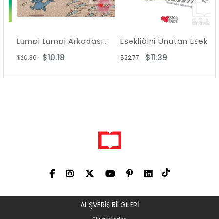
Lumpi Lumpi Arkadaşım Ejderha 4 - Çizme de Çizme Şapka da Şapka
Eşekliğini Unutan Eşek
$10.18
$11.39
$20.36
$22.77
ALIŞVERİŞ BİLGiLERİ