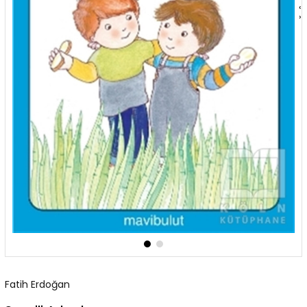
‹
›
Fatih Erdoğan