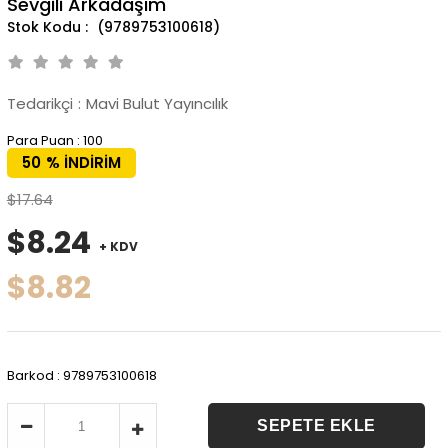
Sevgili Arkadaşım
(9789753100618)
Tedarikçi
:
Mavi Bulut Yayıncılık
Para Puan
:
100
50
%
İNDIRIM
$17.64
$8.24
+ KDV
$8.82
Barkod
:
9789753100618