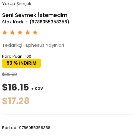
Yakup Şimşek
Seni Sevmek İstemedim
(9786055358358)
Tedarikçi
:
Ephesus Yayınları
Para Puan
:
100
53
%
İNDIRIM
$36.89
$16.15
+ KDV
$17.28
Barkod
:
9786055358358