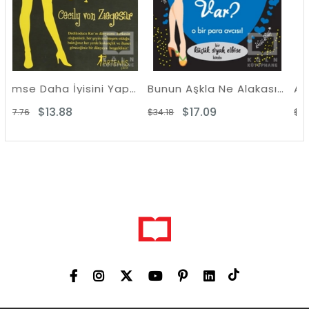
Kimse Daha İyisini Yapamaz
Bunun Aşkla Ne Alakası Var?
Ahlaksız Teklif
$17.09
$12.28
$34.18
$24.55