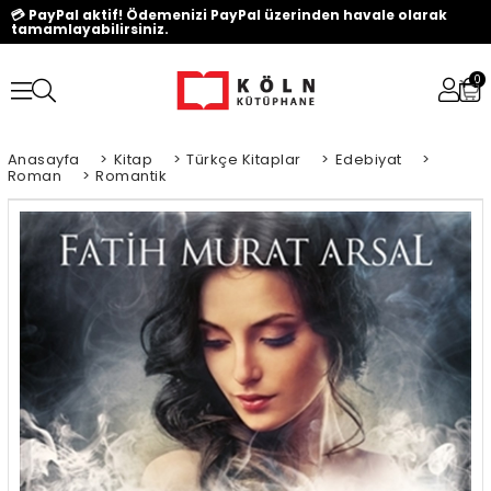
💳 PayPal aktif! Ödemenizi PayPal üzerinden havale olarak
tamamlayabilirsiniz.
0
Anasayfa
>
Kitap
>
Türkçe Kitaplar
>
Edebiyat
>
Roman
>
Romantik