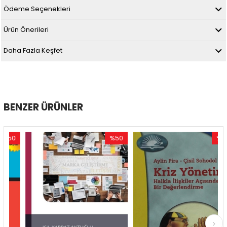
Ödeme Seçenekleri
Ürün Önerileri
Daha Fazla Keşfet
BENZER ÜRÜNLER
0
%50
%50
im
İndirim
İndirim
ndirim
%50İndirim
%50İndir