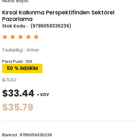
Murat Bayat
Kırsal Kalkınma Perspektifinden Sektörel
Pazarlama
(9786059336239)
Tedarikçi
:
Kriter
Para Puan
:
100
50
%
İNDIRIM
$71.57
$33.44
+ KDV
$35.79
Barkod
:
9786059336239