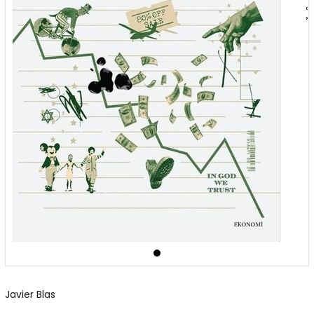
‹
›
Javier Blas