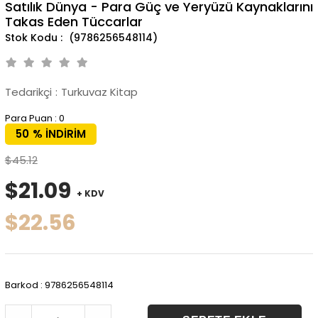
Satılık Dünya - Para Güç ve Yeryüzü Kaynaklarını
Takas Eden Tüccarlar
(9786256548114)
Tedarikçi
:
Turkuvaz Kitap
Para Puan
:
0
50
%
İNDIRIM
$45.12
$21.09
+ KDV
$22.56
Barkod
:
9786256548114