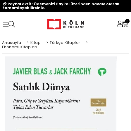
💳 PayPal aktif! Ödemenizi PayPal üzerinden havale olarak
tamamlayabilirsiniz.
0
Anasayfa
>
Kitap
>
Türkçe Kitaplar
>
Ekonomi Kitapları