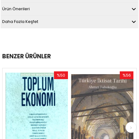
Ürün Önerileri
Daha Fazla Keşfet
BENZER ÜRÜNLER
%50
%56
İndirim
İndirim
%50İndirim
%56İndirim