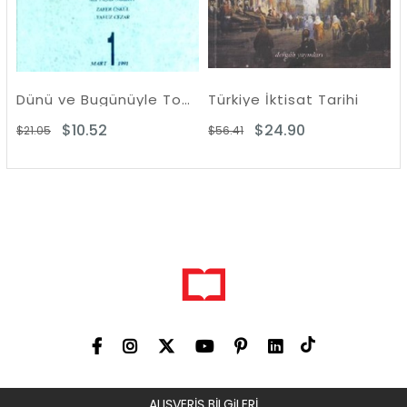
Dünü ve Bugünüyle Toplum ve Ekonomi Sayı: 1
Türkiye İktisat Tarihi
$10.52
$24.90
05
$56.41
$40.75
ALIŞVERİŞ BİLGiLERİ