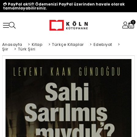
💳 PayPal aktif! Ödemenizi PayPal üzerinden havale olarak
tamamlayabilirsiniz.
0
Anasayfa
>
Kitap
>
Türkçe Kitaplar
>
Edebiyat
>
Şiir
>
Türk Şiiri