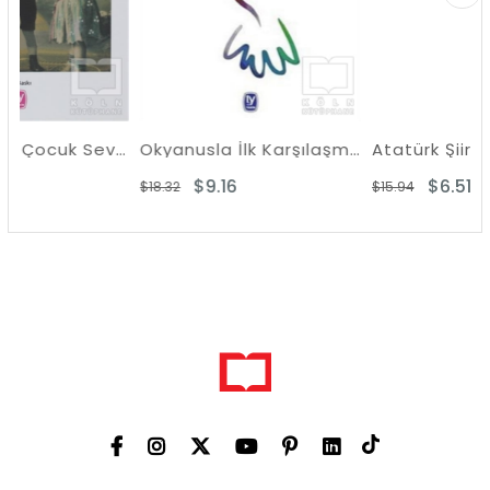
Şehirden Bir Çocuk Sevdin Yine
Okyanusla İlk Karşılaşma
Atatürk Şiirleri
$9.16
$6.51
$18.32
$15.94