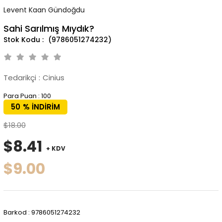
Levent Kaan Gündoğdu
Sahi Sarılmış Mıydık?
(9786051274232)
Tedarikçi
:
Cinius
Para Puan
:
100
50
%
İNDIRIM
$18.00
$8.41
+ KDV
$9.00
Barkod
:
9786051274232