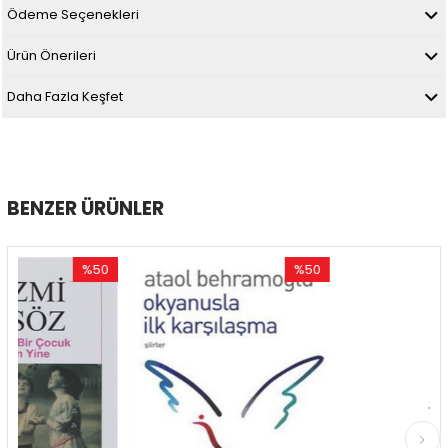
Ödeme Seçenekleri
Ürün Önerileri
Daha Fazla Keşfet
BENZER ÜRÜNLER
%50
%50
%
İndirim
İndirim
İnd
%50İndirim
%50İndirim
%59