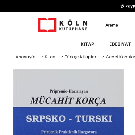
💳 Pay
KİTAP
EDEBİYAT
Anasayfa
>
Kitap
>
Türkçe Kitaplar
>
Genel Konula