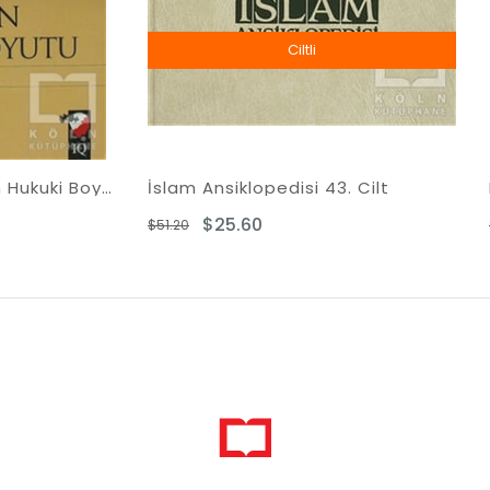
Ciltli
 Ansiklopedisi 43. Cilt
Hayat ve Mevt - Hay
$25.60
$9.14
$19.98