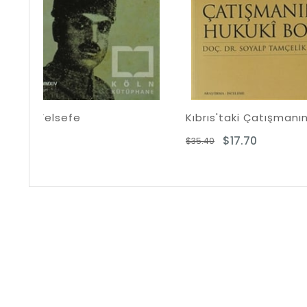
Kıbrıs'taki Çatışmanın Hukuki Boyutu
İslam
$17.70
$35.40
$51.20