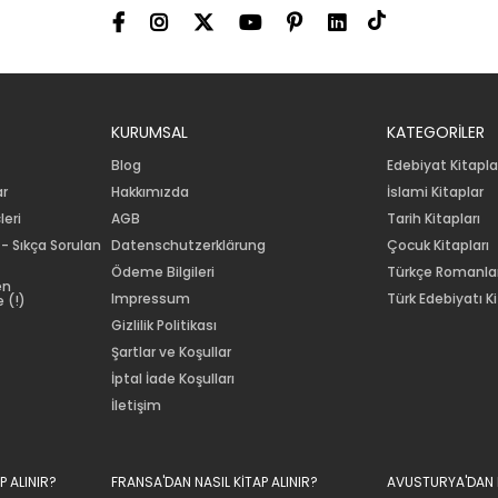
KURUMSAL
KATEGORİLER
Blog
Edebiyat Kitapla
ar
Hakkımızda
İslami Kitaplar
leri
AGB
Tarih Kitapları
 - Sıkça Sorulan
Datenschutzerklärung
Çocuk Kitapları
Ödeme Bilgileri
Türkçe Romanla
en
Impressum
Türk Edebiyatı Ki
 (!)
Gizlilik Politikası
Şartlar ve Koşullar
İptal İade Koşulları
İletişim
P ALINIR?
FRANSA'DAN NASIL KİTAP ALINIR?
AVUSTURYA'DAN N