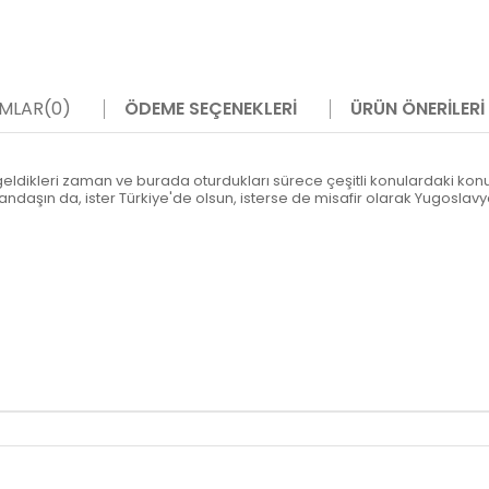
MLAR
(0)
ÖDEME SEÇENEKLERI
ÜRÜN ÖNERILERI
e geldikleri zaman ve burada oturdukları sürece çeşitli konulardaki k
andaşın da, ister Türkiye'de olsun, isterse de misafir olarak Yugoslavy