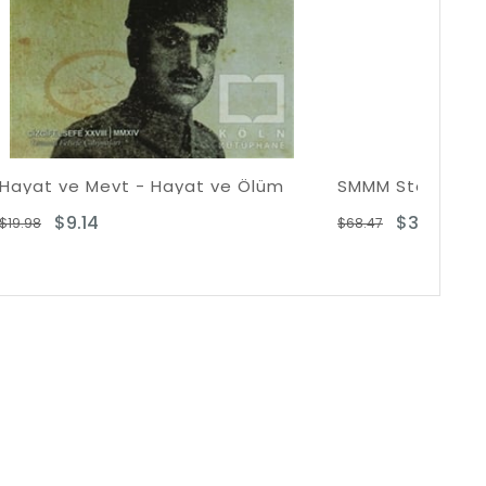
at ve Ölüm
SMMM Staj Başlama Sınavları İçin Muhasebe
$33.07
$68.47