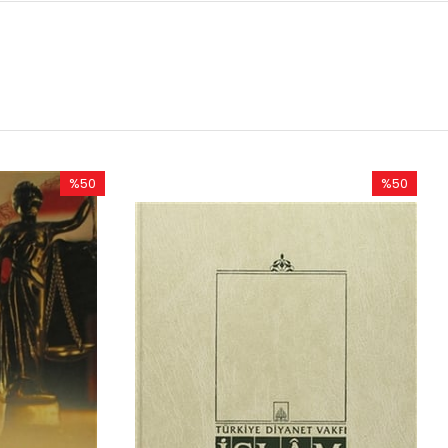
%50
İndirim
%50İndirim