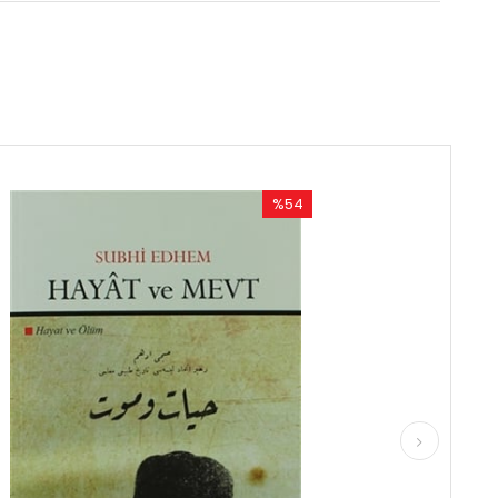
%54
%52
İndirim
İndirim
%54İndirim
%52İndirim