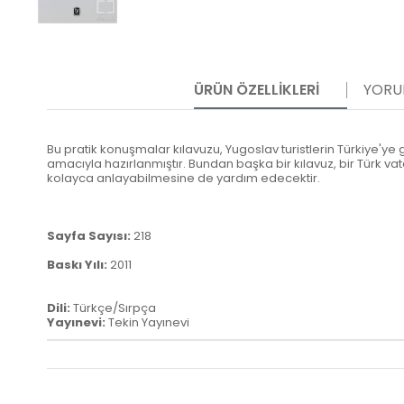
ÜRÜN ÖZELLIKLERI
YORU
Bu pratik konuşmalar kılavuzu, Yugoslav turistlerin Türkiye'y
amacıyla hazırlanmıştır. Bundan başka bir kılavuz, bir Türk vat
kolayca anlayabilmesine de yardım edecektir.
Sayfa Sayısı:
218
Baskı Yılı:
2011
Dili:
Türkçe/Sırpça
Yayınevi:
Tekin Yayınevi