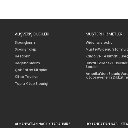
ALIŞVERİŞ BİLGiLERİ
MÜŞTERİ HİZMETLERİ
Siparişlerim
Widerrufsrecht
Sipariş Takip
MusterWiderrufsformul
Hesabım
Kargo ve Teslimat Süreç
Beğendiklerim
Dikkat Edilecek Hususlar
Sorular
Çok Satan Kitaplar
Amerika'dan Sipariş Ver
Kitap Tavsiye
Kitapseverlerin Dikkatine
Toplu Kitap Siparişi
ALMANYA'DAN NASIL KİTAP ALINIR?
HOLLANDA'DAN NASIL KİTA