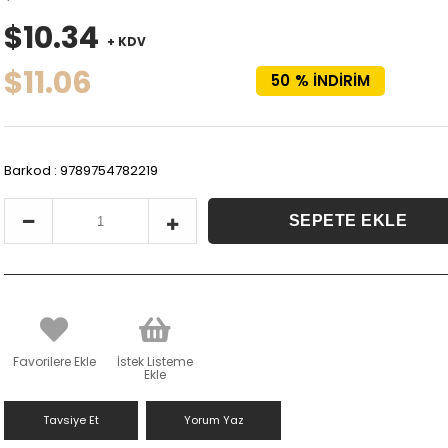
$10.34
+ KDV
$11.06
50
%
İNDIRIM
Barkod
:
9789754782219
Favorilere Ekle
İstek Listeme
Ekle
Tavsiye Et
Yorum Yaz