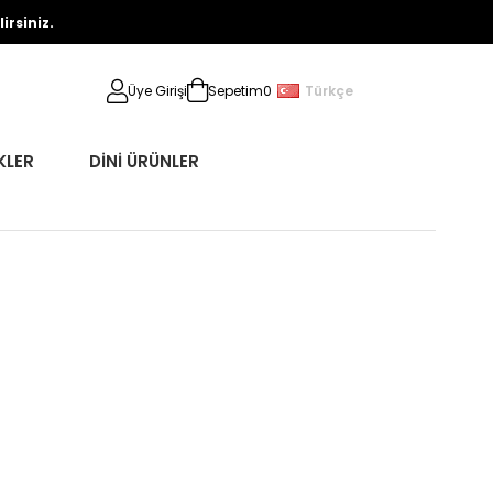
rsiniz.
Türkçe
Üye Girişi
Sepetim
0
KLER
DİNİ ÜRÜNLER