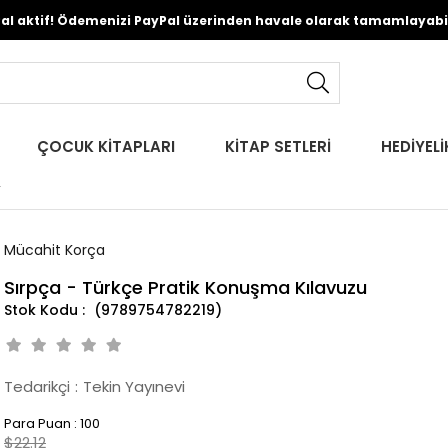
Pal aktif! Ödemenizi PayPal üzerinden havale olarak tamamlayabili
ÇOCUK KİTAPLARI
KİTAP SETLERİ
HEDİYELİ
r
Mücahit Korça
Sırpça - Türkçe Pratik Konuşma Kılavuzu
(9789754782219)
Tedarikçi
:
Tekin Yayınevi
Para Puan
:
100
$22.12