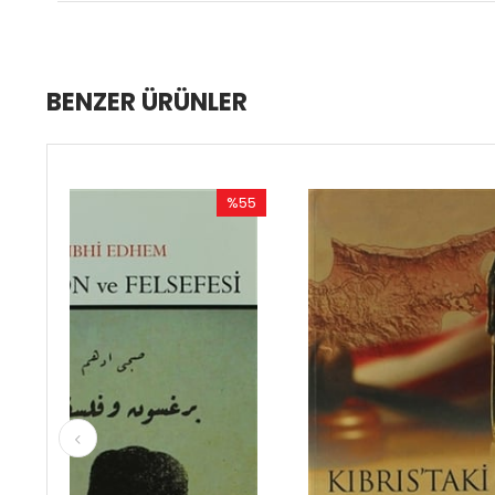
BENZER ÜRÜNLER
%55
%50
İndirim
İndirim
%55İndirim
%50İndirim