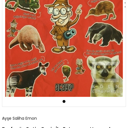
‹
›
Ayşe Saliha Emon