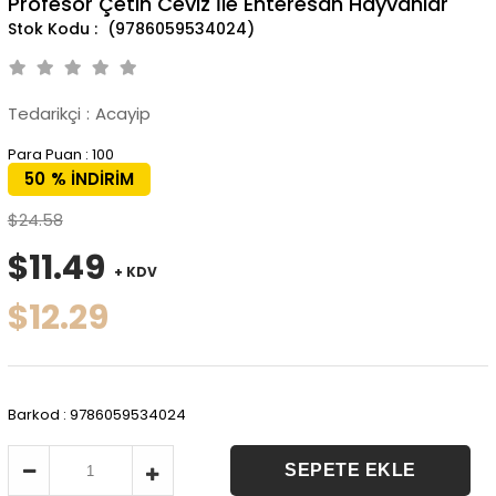
Profesör Çetin Ceviz İle Enteresan Hayvanlar
(9786059534024)
Tedarikçi
:
Acayip
Para Puan
:
100
50
%
İNDIRIM
$24.58
$11.49
+ KDV
$12.29
Barkod
:
9786059534024