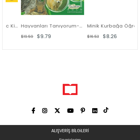
National Geographic Kids - Garip Ama Gerçek! 1
Hayvanları Tanıyorum-Orman Hayvanları
Minik Kurbağa Öğretiyor-Dinozorlar
$9.79
$8.26
$19.59
$16.53
ALIŞVERİŞ BİLGiLERİ
Siparişlerim