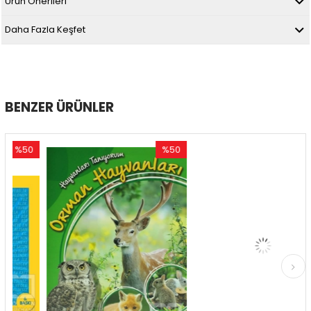
Ürün Önerileri
Daha Fazla Keşfet
BENZER ÜRÜNLER
0
%50
%50
rim
İndirim
İndirim
İndirim
%50İndirim
%50İndi