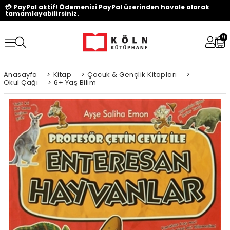
💳 PayPal aktif! Ödemenizi PayPal üzerinden havale olarak
tamamlayabilirsiniz.
0
Anasayfa
>
Kitap
>
Çocuk & Gençlik Kitapları
>
Okul Çağı
>
6+ Yaş Bilim