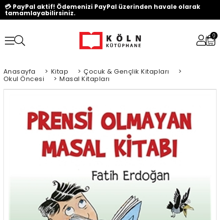
💳 PayPal aktif! Ödemenizi PayPal üzerinden havale olarak
tamamlayabilirsiniz.
0
Anasayfa
>
Kitap
>
Çocuk & Gençlik Kitapları
>
Okul Öncesi
>
Masal Kitapları