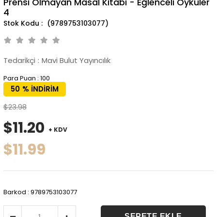
Prensi Olmayan Masal Kitabı - Eğlenceli Öyküler
4
(9789753103077)
Tedarikçi
:
Mavi Bulut Yayıncılık
Para Puan
:
100
50
%
İNDIRIM
$23.98
$11.20
+ KDV
$11.99
Barkod
:
9789753103077