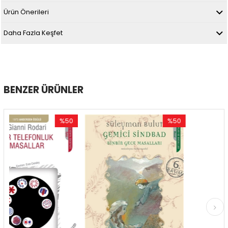
Ürün Önerileri
Daha Fazla Keşfet
BENZER ÜRÜNLER
%50
%50
İndirim
İndirim
%50İndirim
%50İndirim