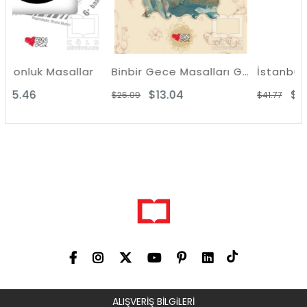
asallar
Binbir Gece Masalları Gemici Sindbad
İstanbul Masalı
$13.04
$20.37
$26.09
$41.77
ALIŞVERİŞ BİLGiLERİ