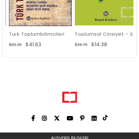
Türk Toplumbilimcileri
Toplumsal Cinsiyet - Sosyal Psikolojik Açıklamalar
$41.63
$14.38
$83.25
$28.76
$
ALIŞVERİŞ BİLGiLERİ