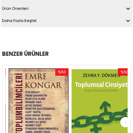
Ürün Önerileri
Daha Fazla Keşfet
BENZER ÜRÜNLER
%50
%50
im
İndirim
İndirim
dirim
%50İndirim
%50İndir