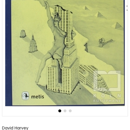
‹
›
David Harvey