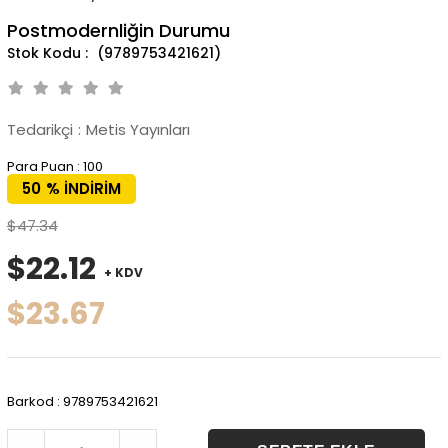
Postmodernliğin Durumu
(9789753421621)
Tedarikçi
:
Metis Yayınları
Para Puan
:
100
50
%
İNDIRIM
$47.34
$22.12
+ KDV
$23.67
Barkod
:
9789753421621