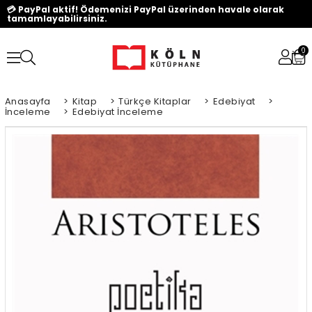
💳 PayPal aktif! Ödemenizi PayPal üzerinden havale olarak
tamamlayabilirsiniz.
0
Anasayfa
>
Kitap
>
Türkçe Kitaplar
>
Edebiyat
>
İnceleme
>
Edebiyat İnceleme