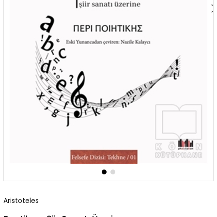
‹
›
Aristoteles