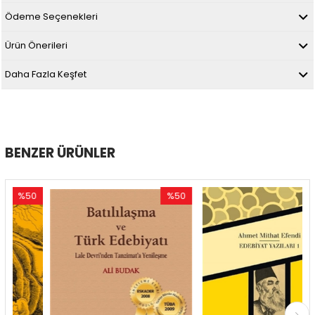
Ödeme Seçenekleri
Ürün Önerileri
Daha Fazla Keşfet
BENZER ÜRÜNLER
50
%50
%50
dirim
İndirim
İndiri
0İndirim
%50İndirim
%50İnd