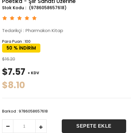
Poetika - Şiir Sanatı Üzerine
(9786058657618)
Tedarikçi
:
Pharmakon Kitap
Para Puan
:
100
50
%
İNDIRIM
$16.20
$7.57
+ KDV
$8.10
Barkod
:
9786058657618