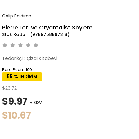
Galip Baldıran
Pierre Loti ve Oryantalist Söylem
(9789758867318)
Tedarikçi
:
Çizgi Kitabevi
Para Puan
:
100
55
%
İNDIRIM
$23.72
$9.97
+ KDV
$10.67