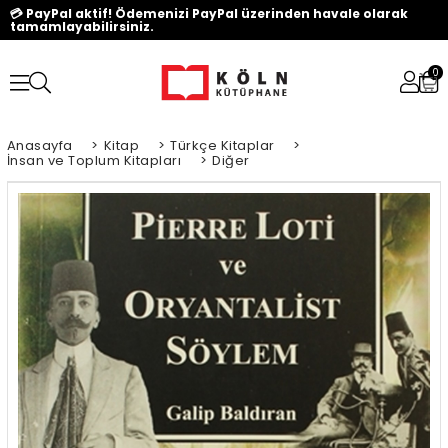
💳 PayPal aktif! Ödemenizi PayPal üzerinden havale olarak
tamamlayabilirsiniz.
0
Anasayfa
>
Kitap
>
Türkçe Kitaplar
>
İnsan ve Toplum Kitapları
>
Diğer