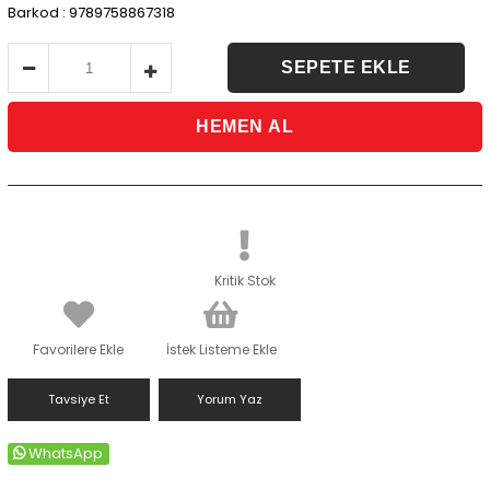
Barkod
:
9789758867318
Kritik Stok
Favorilere Ekle
İstek Listeme Ekle
Tavsiye Et
Yorum Yaz
WhatsApp