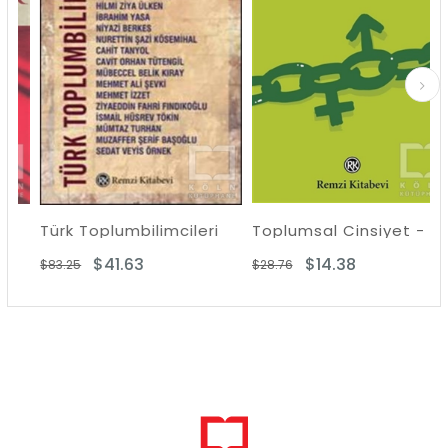
Türk Toplumbilimcileri
Toplumsal Cinsiyet - Sosyal Psikolojik Açıklamalar
$41.63
$14.38
$83.25
$28.76