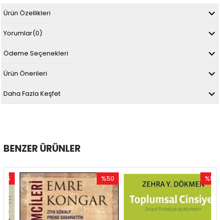
Ürün Özellikleri
Yorumlar
(0)
Ödeme Seçenekleri
Ürün Önerileri
Daha Fazla Keşfet
BENZER ÜRÜNLER
5
%50
%50
im
İndirim
İndirim
dirim
%50İndirim
%50İndir