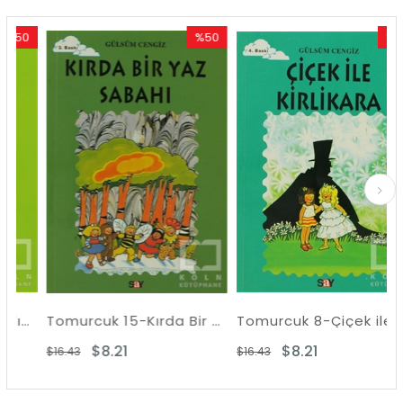
0
%50
%50
im
İndirim
İndirim
ndirim
%50İndirim
%50İndir
rüvenleri
Tomurcuk 15-Kırda Bir Yaz Sabahı
Tomurcuk 8-Çiçek ile Kirlikara
$8.21
$8.21
$16.43
$16.43