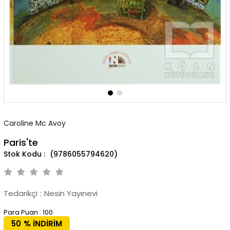
Caroline Mc Avoy
Paris'te
(9786055794620)
Tedarikçi
:
Nesin Yayınevi
Para Puan
:
100
50
%
İNDIRIM