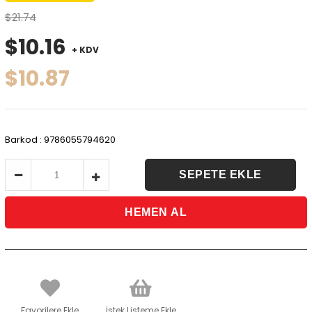
$21.74
$10.16
+ KDV
$10.87
Barkod
:
9786055794620
Favorilere Ekle
İstek Listeme Ekle