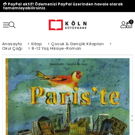
💳 PayPal aktif! Ödemenizi PayPal üzerinden havale olarak
tamamlayabilirsiniz.
0
Anasayfa
>
Kitap
>
Çocuk & Gençlik Kitapları
>
Okul Çağı
>
8-12 Yaş Hikaye-Roman
‹
›