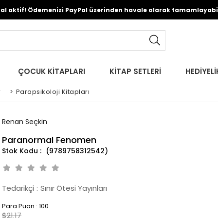
Pal aktif! Ödemenizi PayPal üzerinden havale olarak tamamlayabili
ÇOCUK KİTAPLARI
KİTAP SETLERİ
HEDİYELİ
r
>
Parapsikoloji Kitapları
Renan Seçkin
Paranormal Fenomen
(9789758312542)
Tedarikçi
:
Sınır Ötesi Yayınları
Para Puan
:
100
$21.17