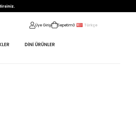
rsiniz.
Türkçe
Üye Girişi
Sepetim
0
KLER
DİNİ ÜRÜNLER