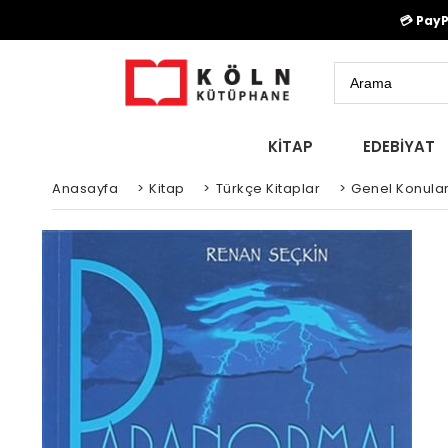
💳 Pay
KİTAP
EDEBİYAT
Anasayfa
>
Kitap
>
Türkçe Kitaplar
>
Genel Konula