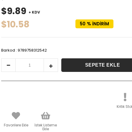
$9.89
+ KDV
$10.58
50
%
İNDIRIM
Barkod
:
9789758312542
Kritik Sto
Favorilere Ekle
İstek Listeme
Ekle