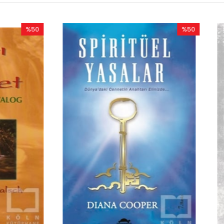
%50
İndirim
%50İndirim