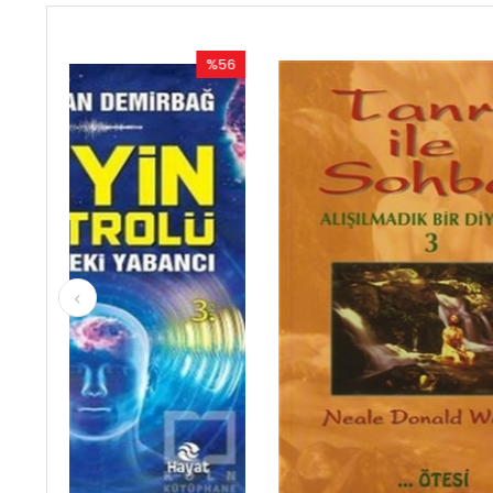
%56
%50
İndirim
İndirim
%56İndirim
%50İndirim