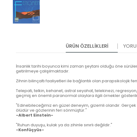
ÜRÜN ÖZELLIKLERI
YORU
İnsanlık tarihi boyunca kimi zaman şeytani olduğu öne sürüle
getirilmeye çalışılmaktadır.
Zihnin bilinçaltı faaliyetleri ile bağlantılı olan parapsikoloj
Telepati, telkin, kehanet, astral seyahat, telekinezi, regresyo
geçmiş en önemli paranormal olaylara ilgili örnekler gösterilm
"Edinebileceğimiz en güzel deneyim, gizemli olandır. Gerçek
ölüdür ve gözlerinin feri sönmüştür."
-Albert Einstein-
"Ruhun duyuşu, kulak ya da zihinle sınırlı değildir."
-Konfüçyüs-