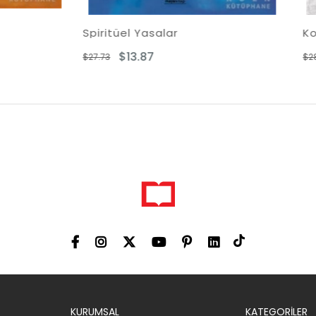
el Yasalar
Kozmik Hafıza
13.87
$14.45
$28.90
KURUMSAL
KATEGORİLER