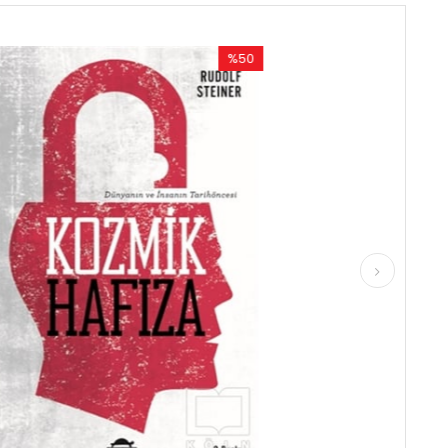
%50
%50
İndirim
İndirim
%50İndirim
%50İndirim