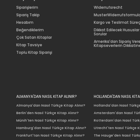
Siparişlerim
Widerrufsrecht
Sipariş Takip
MusterWiderrufsformul
Hesabım
Kargo ve Teslimat Süreç
Beğendiklerim
Dikkat Edilecek Hususlar
Sorular
Çok Satan Kitaplar
Amerika'dan Sipariş Ver
Kitap Tavsiye
Kitapseverlerin Dikkatine
Toplu Kitap Siparişi
ALMANYA'DAN NASIL KİTAP ALINIR?
HOLLANDA'DAN NASIL KİTA
Almanya'dan Nasıl Türkçe Kitap Alınır?
Hollanda'dan Nasıl Türkçe
Berlin'den Nasıl Türkçe Kitap Alınır?
Amsterdam'dan Nasıl Türk
Münih'ten Nasıl Türkçe Kitap Alınır?
Rotterdam'dan Nasıl Türkç
Hamburg'dan Nasıl Türkçe Kitap Alınır?
Utrecht'ten Nasıl Türkçe K
Frankfurt'tan Nasıl Türkçe Kitap Alınır?
The Hauge'den Nasıl Türkç