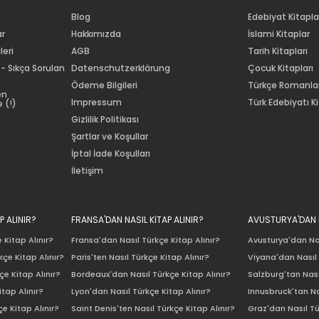
Blog
Edebiyat Kitapla
ar
Hakkımızda
İslami Kitaplar
leri
AGB
Tarih Kitapları
 - Sıkça Sorulan
Datenschutzerklärung
Çocuk Kitapları
Ödeme Bilgileri
Türkçe Romanla
en
Impressum
Türk Edebiyatı Ki
 (!)
Gizlilik Politikası
Şartlar ve Koşullar
İptal İade Koşulları
İletişim
P ALINIR?
FRANSA'DAN NASIL KİTAP ALINIR?
AVUSTURYA'DAN N
 Kitap Alınır?
Fransa'dan Nasıl Türkçe Kitap Alınır?
Avusturya'dan Nas
çe Kitap Alınır?
Paris'ten Nasıl Türkçe Kitap Alınır?
Viyana'dan Nasıl 
e Kitap Alınır?
Bordeaux'dan Nasıl Türkçe Kitap Alınır?
Salzburg'tan Nası
itap Alınır?
Lyon'dan Nasıl Türkçe Kitap Alınır?
Innusbruck'tan Na
e Kitap Alınır?
Saint Denis'ten Nasıl Türkçe Kitap Alınır?
Graz'dan Nasıl Tü