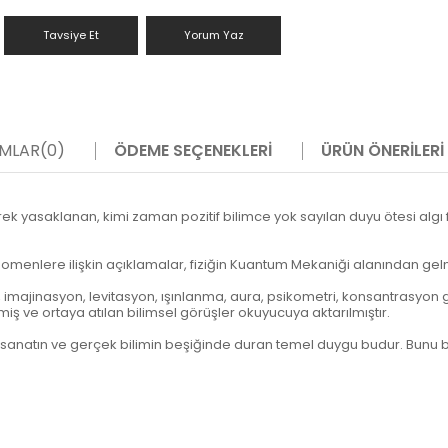
Tavsiye Et
Yorum Yaz
MLAR
(0)
ÖDEME SEÇENEKLERI
ÜRÜN ÖNERILERI
rek yasaklanan, kimi zaman pozitif bilimce yok sayılan duyu ötesi alg
ik fenomenlere ilişkin açıklamalar, fiziğin Kuantum Mekaniği alanından g
n, imajinasyon, levitasyon, ışınlanma, aura, psikometri, konsantrasyon g
iş ve ortaya atılan bilimsel görüşler okuyucuya aktarılmıştır.
 sanatın ve gerçek bilimin beşiğinde duran temel duygu budur. Bunu 