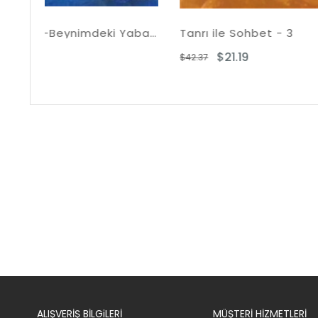
Beyin Kontrolü-Beynimdeki Yabancı
Tanrı ile Sohbet - 3
Spiritü
$21.19
$
$42.37
$27.73
ALIŞVERİŞ BİLGiLERİ
MÜŞTERİ HİZMETLERİ