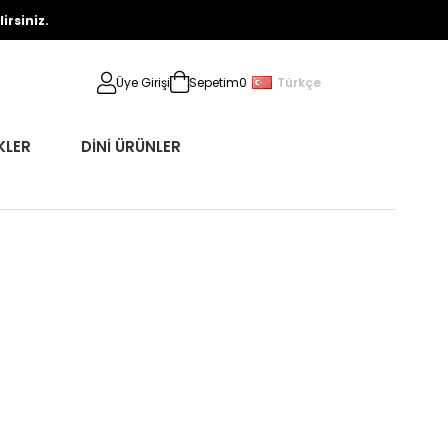
rsiniz.
Türkçe
Üye Girişi
Sepetim
0
KLER
DİNİ ÜRÜNLER