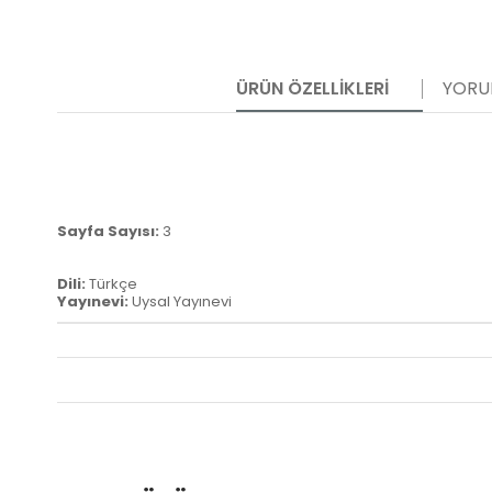
ÜRÜN ÖZELLIKLERI
YORU
Sayfa Sayısı:
3
Dili:
Türkçe
Yayınevi:
Uysal Yayınevi