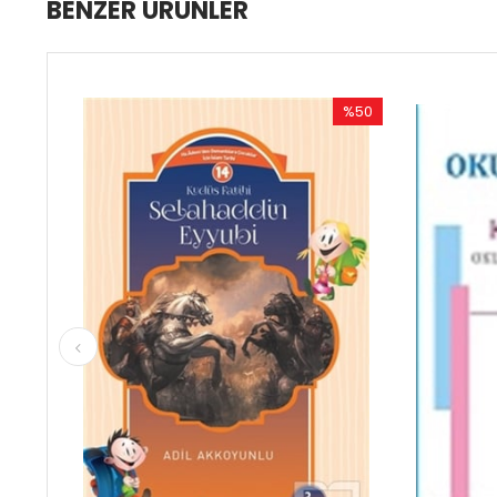
BENZER ÜRÜNLER
%50
%5
İndirim
İndi
%50İndirim
%50İ