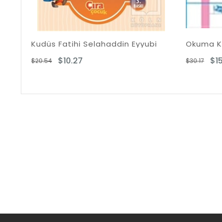
lahaddin Eyyubi
$15.08
$30.17