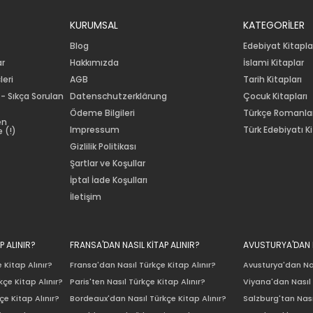
KURUMSAL
KATEGORİLER
Blog
Edebiyat Kitapla
ar
Hakkımızda
İslami Kitaplar
leri
AGB
Tarih Kitapları
 - Sıkça Sorulan
Datenschutzerklärung
Çocuk Kitapları
Ödeme Bilgileri
Türkçe Romanla
en
Impressum
Türk Edebiyatı Ki
 (!)
Gizlilik Politikası
Şartlar ve Koşullar
İptal İade Koşulları
İletişim
P ALINIR?
FRANSA'DAN NASIL KİTAP ALINIR?
AVUSTURYA'DAN N
 Kitap Alınır?
Fransa'dan Nasıl Türkçe Kitap Alınır?
Avusturya'dan Nas
çe Kitap Alınır?
Paris'ten Nasıl Türkçe Kitap Alınır?
Viyana'dan Nasıl 
e Kitap Alınır?
Bordeaux'dan Nasıl Türkçe Kitap Alınır?
Salzburg'tan Nası