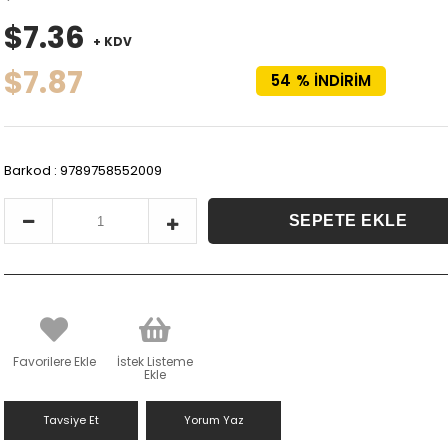
$7.36
+ KDV
$7.87
54
%
İNDIRIM
Barkod
:
9789758552009
Favorilere Ekle
İstek Listeme
Ekle
Tavsiye Et
Yorum Yaz