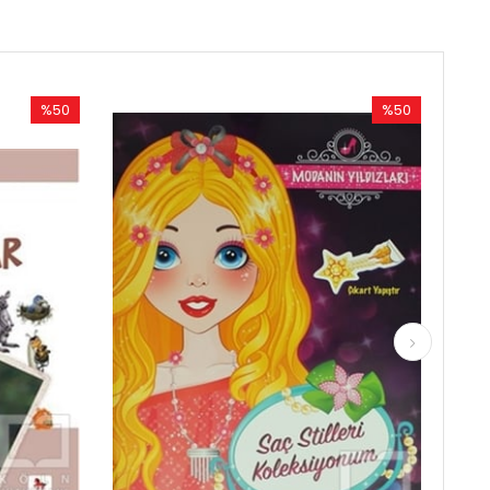
%50
İndirim
%50İndirim