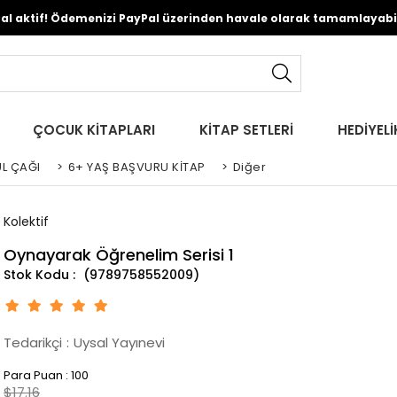
Pal aktif! Ödemenizi PayPal üzerinden havale olarak tamamlayabili
ÇOCUK KİTAPLARI
KİTAP SETLERİ
HEDİYELİ
L ÇAĞI
>
6+ YAŞ BAŞVURU KİTAP
>
Diğer
Kolektif
Oynayarak Öğrenelim Serisi 1
(9789758552009)
Tedarikçi
:
Uysal Yayınevi
Para Puan
:
100
$17.16