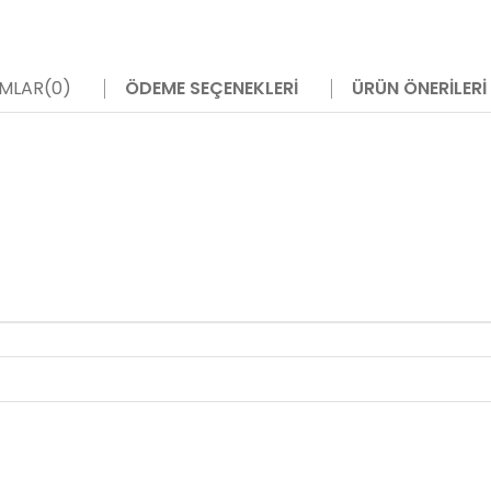
MLAR
(0)
ÖDEME SEÇENEKLERI
ÜRÜN ÖNERILERI