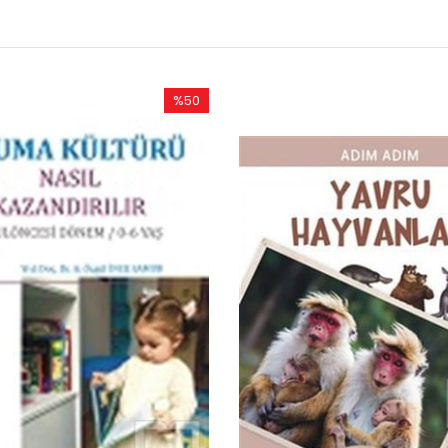
0
%50
rim
İndirim
ndirim
%50İndirim