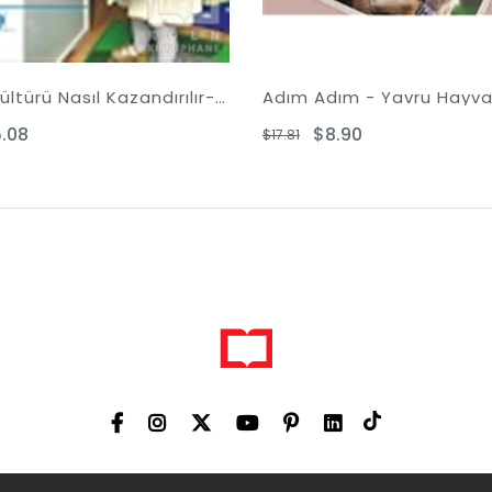
Okuma Kültürü Nasıl Kazandırılır-Okul Öncesi Dönem 0-6 Yaş
Adım Adım - Yavru Hayvanlar
$8.90
$6.9
$17.81
$13.89