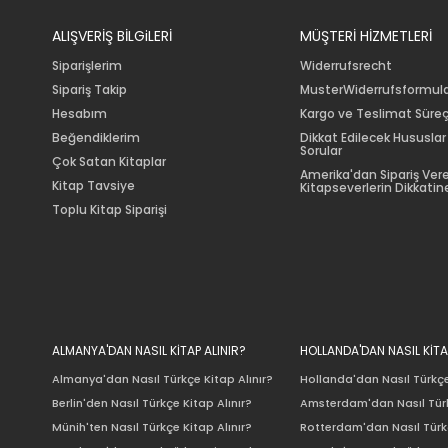
ALIŞVERİŞ BİLGiLERİ
MÜŞTERİ HİZMETLERİ
Siparişlerim
Widerrufsrecht
Sipariş Takip
MusterWiderrufsformul
Hesabım
Kargo ve Teslimat Süreç
Beğendiklerim
Dikkat Edilecek Hususlar
Sorular
Çok Satan Kitaplar
Amerika'dan Sipariş Ver
Kitap Tavsiye
Kitapseverlerin Dikkatine
Toplu Kitap Siparişi
ALMANYA'DAN NASIL KİTAP ALINIR?
HOLLANDA'DAN NASIL KİTA
Almanya'dan Nasıl Türkçe Kitap Alınır?
Hollanda'dan Nasıl Türkçe
Berlin'den Nasıl Türkçe Kitap Alınır?
Amsterdam'dan Nasıl Türk
Münih'ten Nasıl Türkçe Kitap Alınır?
Rotterdam'dan Nasıl Türkç