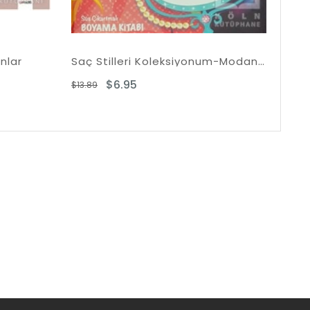
Saç Stilleri Koleksiyonum-Modanın Yıldızları
Ders Ders Bulmaca - 2
5
$10.86
$21.72