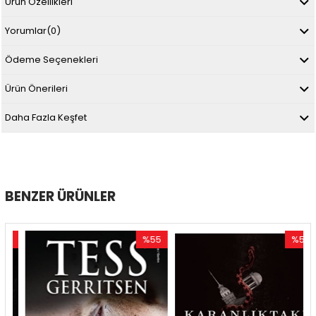
Ürün Özellikleri
Yorumlar
(0)
Ödeme Seçenekleri
Ürün Önerileri
Daha Fazla Keşfet
BENZER ÜRÜNLER
0
%55
%50
im
İndirim
İndirim
ndirim
%55İndirim
%50İndir