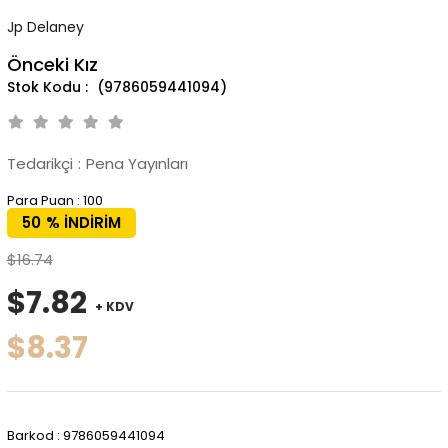
Jp Delaney
Önceki Kız
(9786059441094)
Tedarikçi
:
Pena Yayınları
Para Puan
:
100
50
%
İNDIRIM
$16.74
$7.82
+ KDV
$8.37
Barkod
:
9786059441094