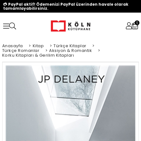
💳 PayPal aktif! Ödemenizi PayPal üzerinden havale olarak
tamamlayabilirsiniz.
0
Anasayfa
>
Kitap
>
Türkçe Kitaplar
>
Türkçe Romanlar
>
Aksiyon & Romantik
>
Korku Kitapları & Gerilim Kitapları