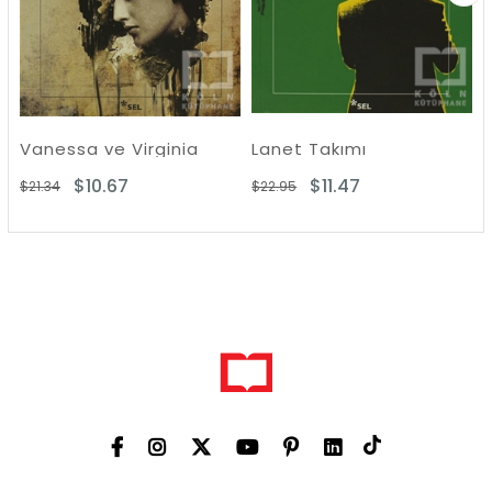
essa ve Virginia
Lanet Takımı
Bir Fr
$10.67
$11.47
4
$22.95
$19.74