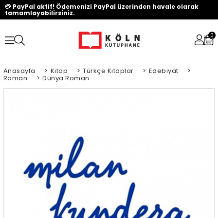
💳 PayPal aktif! Ödemenizi PayPal üzerinden havale olarak
tamamlayabilirsiniz.
0
Anasayfa
>
Kitap
>
Türkçe Kitaplar
>
Edebiyat
>
Roman
>
Dünya Roman