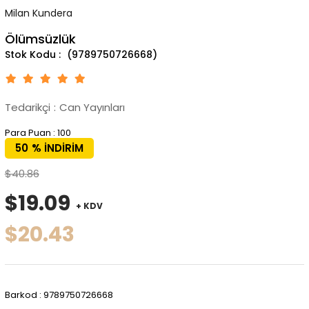
Milan Kundera
Ölümsüzlük
(9789750726668)
Tedarikçi
:
Can Yayınları
Para Puan
:
100
50
%
İNDIRIM
$40.86
$19.09
+ KDV
$20.43
Barkod
:
9789750726668