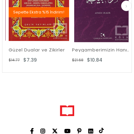
Sepette Ekstra %15 İndirim!
Güzel Dualar ve Zikirler
Peygamberimizin Hanımı Ümmü Habibe ve Rivayet Ettiği Hadisler
$7.39
$10.84
$14.77
$21.68
$