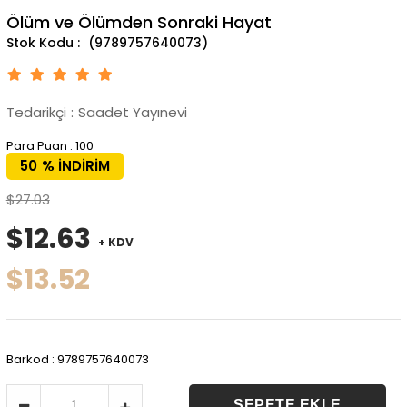
Ölüm ve Ölümden Sonraki Hayat
(9789757640073)
Tedarikçi
:
Saadet Yayınevi
Para Puan
:
100
50
%
İNDIRIM
$27.03
$12.63
+ KDV
$13.52
Barkod
:
9789757640073