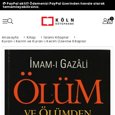
💳 PayPal aktif! Ödemenizi PayPal üzerinden havale olarak
tamamlayabilirsiniz.
0
Anasayfa
>
Kitap
>
İslami Kitaplar
>
Kuran-ı Kerim ve Kuran-ı Kerim Üzerine Kitaplar