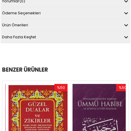
Yorumlar
(0)
Ödeme Seçenekleri
Ürün Önerileri
Daha Fazla Keşfet
BENZER ÜRÜNLER
%50
%50
im
İndirim
İndirim
dirim
%50İndirim
%50İndir