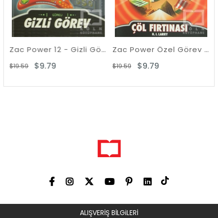
Zac Power 12 - Gizli Görev
Zac Power Özel Görev 1 - Çöl Fırtınası
$9.79
$9.79
.59
$19.59
$19.59
ALIŞVERİŞ BİLGiLERİ