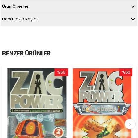
Ürün Önerileri
Daha Fazla Keşfet
BENZER ÜRÜNLER
%50
%50
İndirim
İndirim
%50İndirim
%50İndirim