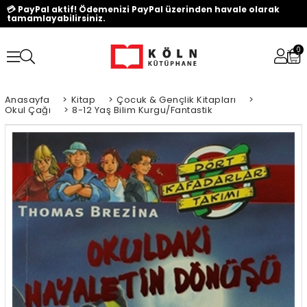
💳 PayPal aktif! Ödemenizi PayPal üzerinden havale olarak
tamamlayabilirsiniz.
0
Anasayfa
>
Kitap
>
Çocuk & Gençlik Kitapları
>
Okul Çağı
>
8-12 Yaş Bilim Kurgu/Fantastik