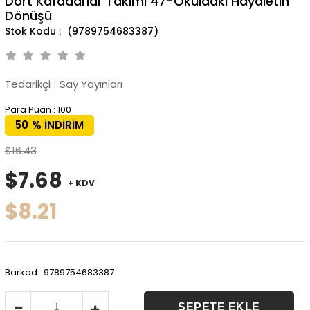
Dört Kafadarlar Takımı 47-Okuldaki Hayaletin
Dönüşü
(9789754683387)
Tedarikçi
:
Say Yayınları
Para Puan
:
100
50
%
İNDIRIM
$16.43
$7.68
+ KDV
$8.21
Barkod
:
9789754683387