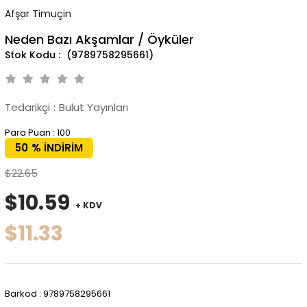
Afşar Timuçin
Neden Bazı Akşamlar / Öyküler
(9789758295661)
Tedarikçi
:
Bulut Yayınları
Para Puan
:
100
50
%
İNDIRIM
$22.65
$10.59
+ KDV
$11.33
Barkod
:
9789758295661