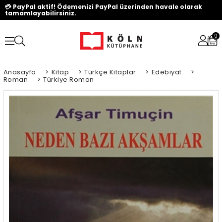
💳 PayPal aktif! Ödemenizi PayPal üzerinden havale olarak
tamamlayabilirsiniz.
0
Anasayfa
>
Kitap
>
Türkçe Kitaplar
>
Edebiyat
>
Roman
>
Türkiye Roman