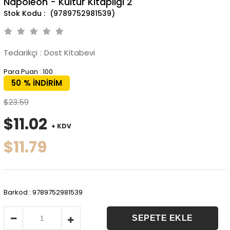
Napoleon - Kültür Kitaplığı 2
(9789752981539)
Tedarikçi
:
Dost Kitabevi
Para Puan
:
100
50
%
İNDIRIM
$23.59
$11.02
+ KDV
$11.79
Barkod
:
9789752981539