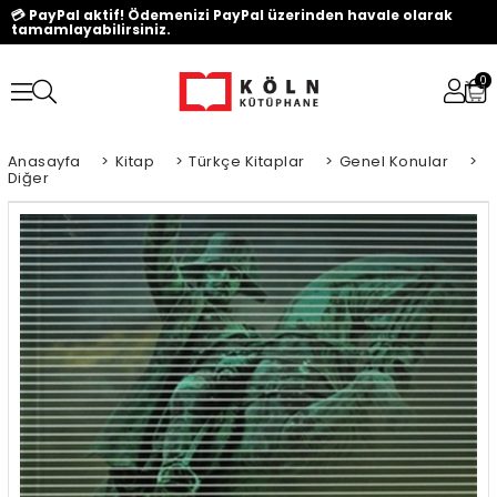
💳 PayPal aktif! Ödemenizi PayPal üzerinden havale olarak
tamamlayabilirsiniz.
0
Anasayfa
>
Kitap
>
Türkçe Kitaplar
>
Genel Konular
>
Diğer