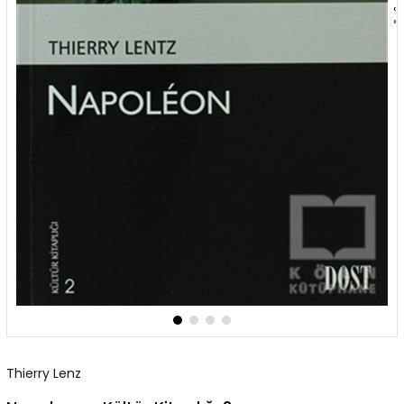
‹
›
Thierry Lenz