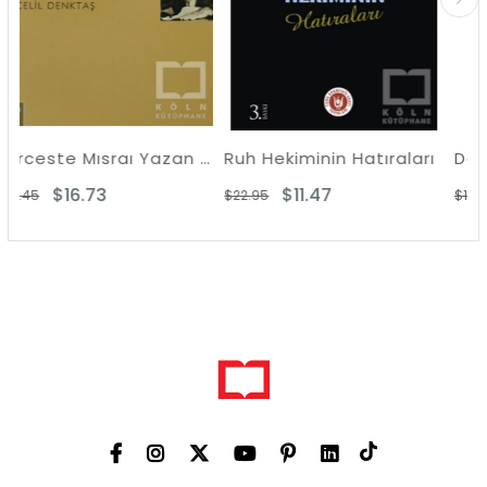
Berceste Mısraı Yazan Komünist - Enver Gökçe
Ruh Hekiminin Hatıraları
Delilik Ülkesind
$11.47
$9.48
$22.95
$18.96