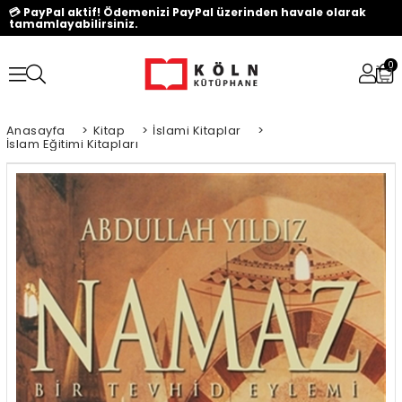
💳 PayPal aktif! Ödemenizi PayPal üzerinden havale olarak
tamamlayabilirsiniz.
0
Anasayfa
>
Kitap
>
İslami Kitaplar
>
İslam Eğitimi Kitapları