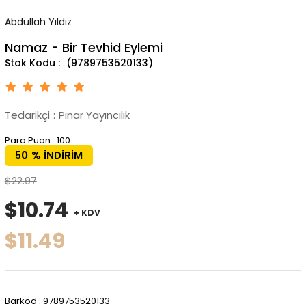
Abdullah Yıldız
Namaz - Bir Tevhid Eylemi
(9789753520133)
Tedarikçi
:
Pınar Yayıncılık
Para Puan
:
100
50
%
İNDIRIM
$22.97
$10.74
+ KDV
$11.49
Barkod
:
9789753520133