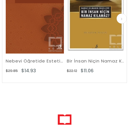
Nebevi Öğretide Estetik Anlayış
Bir İnsan Niçin Namaz Kılamaz?
365 G
$14.93
$11.06
.85
$22.12
$31.27