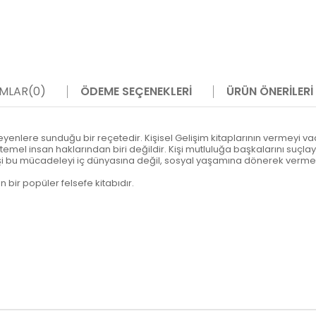
MLAR
(0)
ÖDEME SEÇENEKLERI
ÜRÜN ÖNERILERI
yenlere sunduğu bir reçetedir. Kişisel Gelişim kitaplarının vermeyi vaat
temel insan haklarından biri değildir. Kişi mutluluğa başkalarını suçl
şi bu mücadeleyi iç dünyasına değil, sosyal yaşamına dönerek vermeli
 bir popüler felsefe kitabıdır.