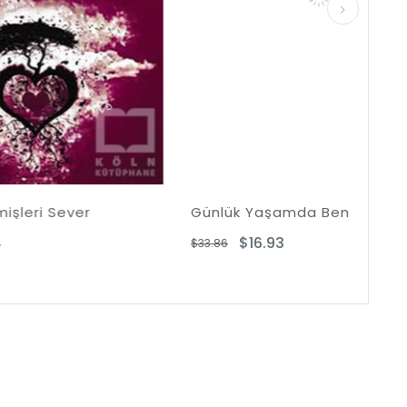
r
Günlük Yaşamda Benliğin Sunumu
$16.93
$33.86
$32