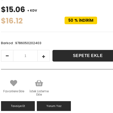
$15.06
+ KDV
$16.12
50
%
İNDIRIM
Barkod
:
9786050202403
Favorilere Ekle
İstek Listeme
Ekle
Tavsiye Et
Yorum Yaz