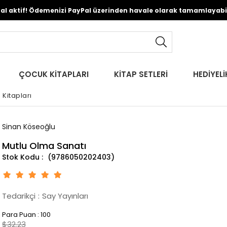
Pal aktif! Ödemenizi PayPal üzerinden havale olarak tamamlayabili
ÇOCUK KİTAPLARI
KİTAP SETLERİ
HEDİYELİ
 Kitapları
Sinan Köseoğlu
Mutlu Olma Sanatı
(9786050202403)
Tedarikçi
:
Say Yayınları
Para Puan
:
100
$32.23