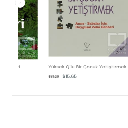
Yüksek Q'lu Bir Çocuk Yetiştirmek
Uyumsu
$15.65
$
$31.29
$26.16