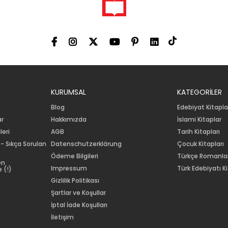
KURUMSAL
KATEGORİLER
Blog
Edebiyat Kitapla
ar
Hakkımızda
İslami Kitaplar
leri
AGB
Tarih Kitapları
 - Sıkça Sorulan
Datenschutzerklärung
Çocuk Kitapları
Ödeme Bilgileri
Türkçe Romanla
en
Impressum
Türk Edebiyatı Ki
 (!)
Gizlilik Politikası
Şartlar ve Koşullar
İptal İade Koşulları
İletişim