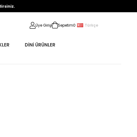
rsiniz.
Türkçe
Üye Girişi
Sepetim
0
KLER
DİNİ ÜRÜNLER