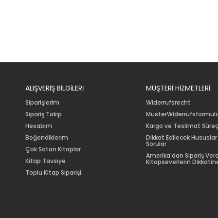
ALIŞVERİŞ BİLGiLERİ
MÜŞTERİ HİZMETLERİ
Siparişlerim
Widerrufsrecht
Sipariş Takip
MusterWiderrufsformul
Hesabım
Kargo ve Teslimat Süreç
Beğendiklerim
Dikkat Edilecek Hususlar
Sorular
Çok Satan Kitaplar
Amerika'dan Sipariş Ver
Kitap Tavsiye
Kitapseverlerin Dikkatine
Toplu Kitap Siparişi