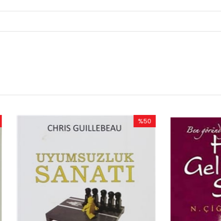
%50
İndirim
%50İndirim