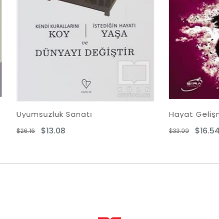
zluk Sanatı
Hayat Gelişmişleri Seve
13.08
$16.54
$33.09