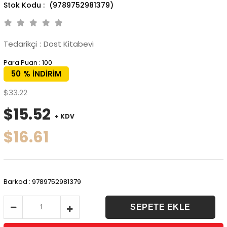
(9789752981379)
Tedarikçi
:
Dost Kitabevi
Para Puan
:
100
50
%
İNDIRIM
$33.22
$15.52
+ KDV
$16.61
Barkod
:
9789752981379