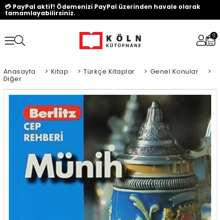
💳 PayPal aktif! Ödemenizi PayPal üzerinden havale olarak
tamamlayabilirsiniz.
0
Anasayfa
>
Kitap
>
Türkçe Kitaplar
>
Genel Konular
>
Diğer