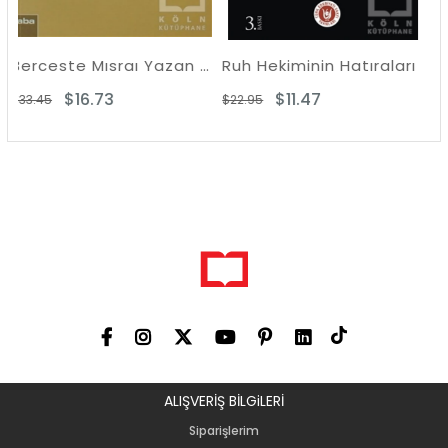
Berceste Mısraı Yazan Komünist - Enver Gökçe
Ruh Hekiminin Hatıraları
Delilik Ülkesi
73
$11.47
$9.48
$22.95
$18.96
ALIŞVERİŞ BİLGiLERİ
Siparişlerim