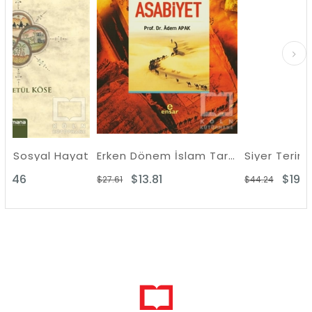
ayat
Erken Dönem İslam Tarihinde Asabiyet
Siyer Terimleri ve Deyimleri Sözlü
$13.81
$19.64
$27.61
$44.24