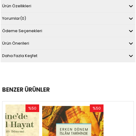
Ürün Özellikleri
Yorumlar
(0)
Ödeme Seçenekleri
Ürün Önerileri
Daha Fazla Keşfet
BENZER ÜRÜNLER
%50
%50
%5
ndirim
İndirim
İndir
50İndirim
%50İndirim
%56İ