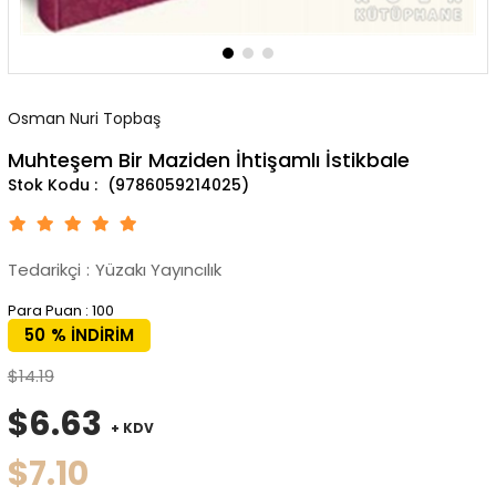
Osman Nuri Topbaş
Muhteşem Bir Maziden İhtişamlı İstikbale
(9786059214025)
Tedarikçi
:
Yüzakı Yayıncılık
Para Puan
:
100
50
%
İNDIRIM
$14.19
$6.63
+ KDV
$7.10