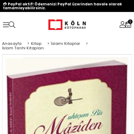
💳 PayPal aktif! Ödemenizi PayPal üzerinden havale olarak
tamamlayabilirsiniz.
0
Anasayfa
>
Kitap
>
İslami Kitaplar
>
İslam Tarihi Kitapları