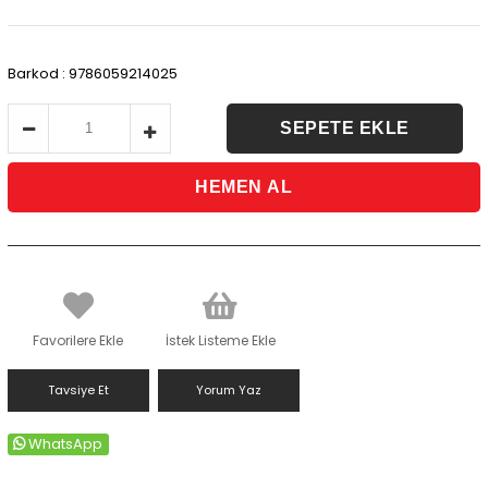
Barkod
:
9786059214025
Favorilere Ekle
İstek Listeme Ekle
Tavsiye Et
Yorum Yaz
WhatsApp