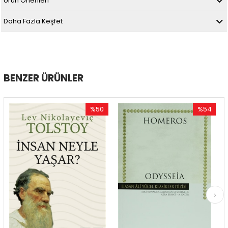
Ürün Önerileri
Daha Fazla Keşfet
BENZER ÜRÜNLER
%50
%54
İndirim
İndirim
%50İndirim
%54İndirim