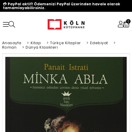
💳 PayPal aktif! Ödemenizi PayPal üzerinden havale olarak
tamamlayabilirsiniz.
0
Anasayfa
>
Kitap
>
Türkçe Kitaplar
>
Edebiyat
>
Roman
>
Dünya Klasikleri