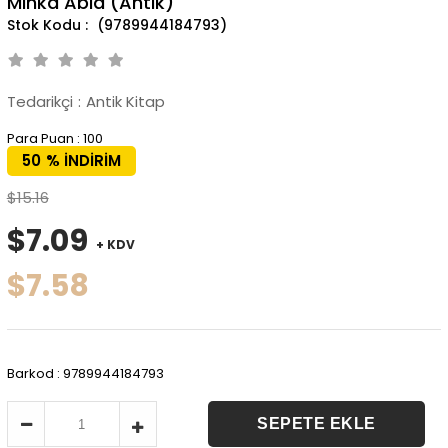
Minka Abla (Antik)
(9789944184793)
Tedarikçi
:
Antik Kitap
Para Puan
:
100
50
%
İNDIRIM
$15.16
$7.09
+ KDV
$7.58
Barkod
:
9789944184793