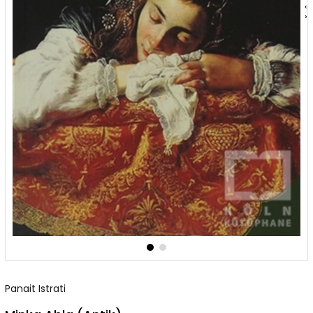
‹
›
Panait Istrati