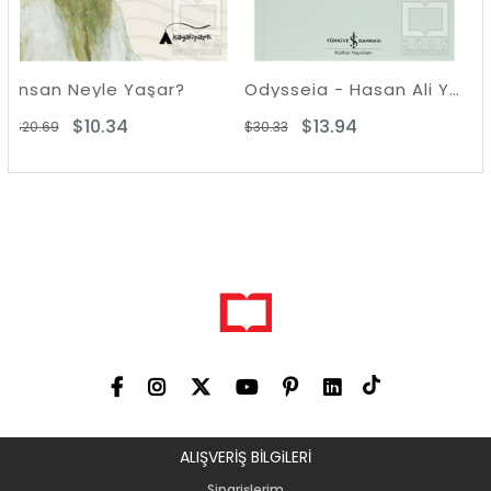
eyle Yaşar?
Odysseia - Hasan Ali Yücel Klasikleri
Giacomo 
10.34
$13.94
$9.8
$30.33
$19.74
ALIŞVERİŞ BİLGiLERİ
Siparişlerim