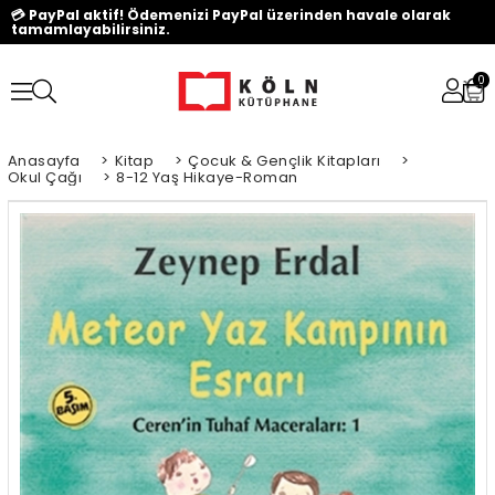
💳 PayPal aktif! Ödemenizi PayPal üzerinden havale olarak
tamamlayabilirsiniz.
0
Anasayfa
>
Kitap
>
Çocuk & Gençlik Kitapları
>
Okul Çağı
>
8-12 Yaş Hikaye-Roman