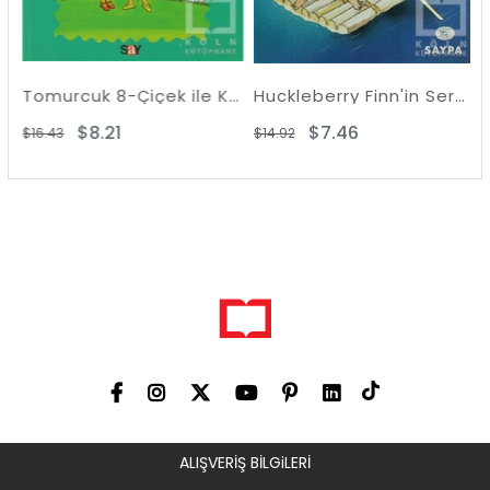
Tomurcuk 8-Çiçek ile Kirlikara
Huckleberry Finn'in Serüvenleri
Rüzg
$8.21
$7.46
6.43
$14.92
$12.63
ALIŞVERİŞ BİLGiLERİ