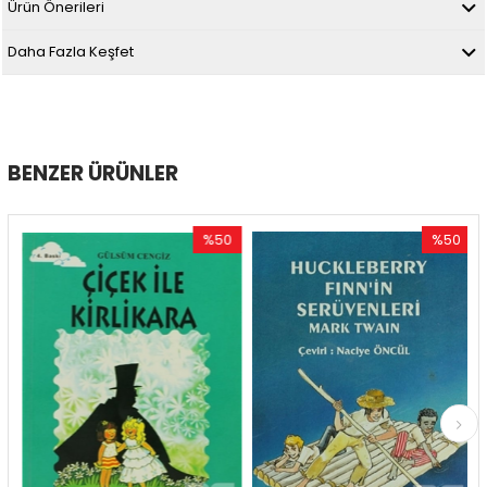
Ürün Önerileri
Daha Fazla Keşfet
BENZER ÜRÜNLER
%50
%50
İndirim
İndirim
m
%50İndirim
%50İndirim