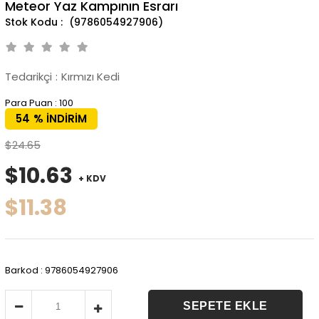
Meteor Yaz Kampının Esrarı
(9786054927906)
Tedarikçi
:
Kırmızı Kedi
Para Puan
:
100
54
%
İNDIRIM
$24.65
$10.63
+ KDV
$11.38
Barkod
:
9786054927906