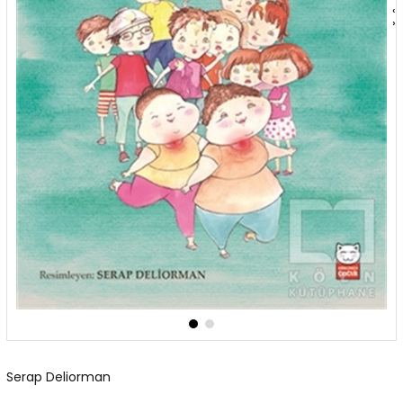
‹
›
Serap Deliorman