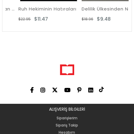
Berceste Mısraı Yazan Komünist - Enver Gökçe
Ruh Hekiminin Hatıraları
Delilik Ülkesinden Notlar
$11.47
$9.48
$22.95
$18.96
ALIŞVERİŞ BİLGiLERİ
Siparişlerim
Sipariş Takip
Hesabım