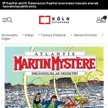
💳 PayPal aktif! Ödemenizi PayPal üzerinden havale olarak
tamamlayabilirsiniz.
0
Anasayfa
>
Kitap
>
Türkçe Kitaplar
>
Genel Konular
>
Diğer
‹