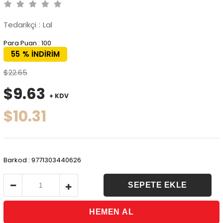
Tedarikçi
:
Lal
Para Puan
:
100
55
%
İNDIRIM
$22.65
$9.63
+ KDV
$10.31
Barkod
:
9771303440626