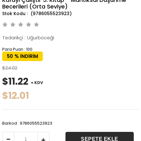
Becerileri (Orta Seviye)
(9786055523923)
Tedarikçi
:
Uğurböceği
Para Puan
:
100
50
%
İNDIRIM
$24.02
$11.22
+ KDV
$12.01
Barkod
:
9786055523923