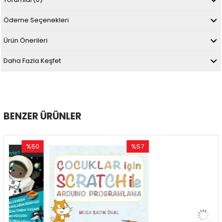
Ödeme Seçenekleri
Ürün Önerileri
Daha Fazla Keşfet
BENZER ÜRÜNLER
%50
%57
%5
ndirim
İndirim
İndir
50İndirim
%57İndirim
%55İ