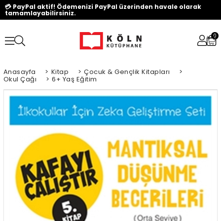
💳 PayPal aktif! Ödemenizi PayPal üzerinden havale olarak
tamamlayabilirsiniz.
0
Anasayfa
>
Kitap
>
Çocuk & Gençlik Kitapları
>
Okul Çağı
>
6+ Yaş Eğitim