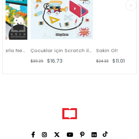
Soru ve Cevaplarla Neden Niçin Nasıl?
Çocuklar için Scratch ile Arduino Programlama
Sakin Ol!
$16.73
$11.01
$39.29
$24.33