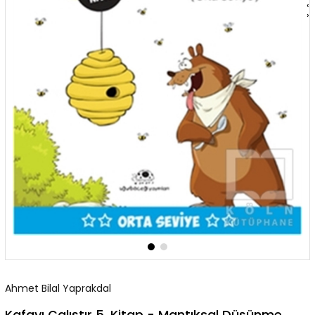
‹
›
Ahmet Bilal Yaprakdal
Kafayı Çalıştır 5. Kitap - Mantıksal Düşünme