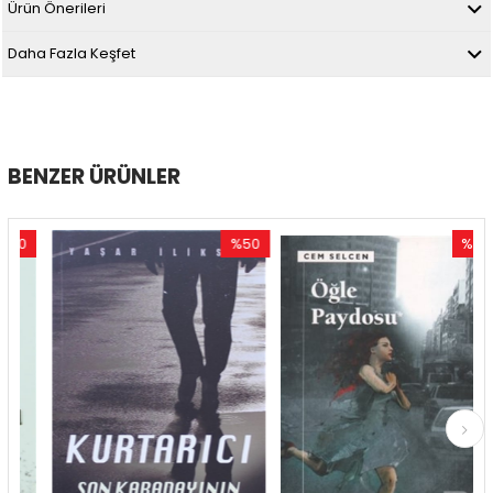
Ürün Önerileri
Daha Fazla Keşfet
BENZER ÜRÜNLER
0
%50
%54
im
İndirim
İndirim
ndirim
%50İndirim
%54İndir