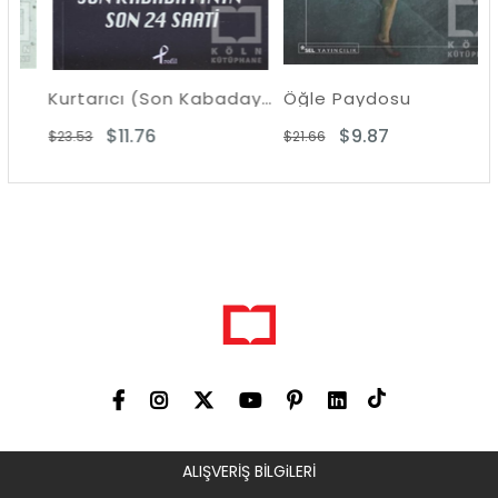
Kurtarıcı (Son Kabadayının 24 Saati)
Öğle Paydosu
$11.76
$9.87
$23.53
$21.66
ALIŞVERİŞ BİLGiLERİ