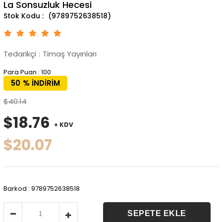
La Sonsuzluk Hecesi
(9789752638518)
Tedarikçi
:
Timaş Yayınları
Para Puan
:
100
50
%
İNDIRIM
$40.14
$18.76
+ KDV
$20.07
Barkod
:
9789752638518