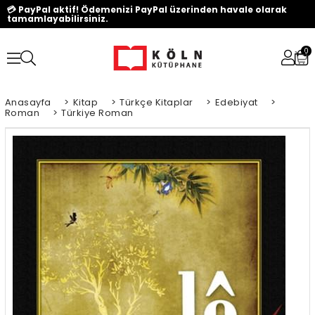
💳 PayPal aktif! Ödemenizi PayPal üzerinden havale olarak
tamamlayabilirsiniz.
0
Anasayfa
>
Kitap
>
Türkçe Kitaplar
>
Edebiyat
>
Roman
>
Türkiye Roman