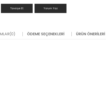
Tavsiye Et
Yorum Yaz
MLAR
(0)
ÖDEME SEÇENEKLERI
ÜRÜN ÖNERILERI