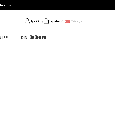
rsiniz.
Türkçe
Üye Girişi
Sepetim
0
KLER
DİNİ ÜRÜNLER