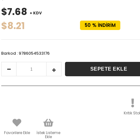
$7.68
+ KDV
$8.21
50
%
İNDIRIM
Barkod
:
9786054533176
Kritik Sto
Favorilere Ekle
İstek Listeme
Ekle