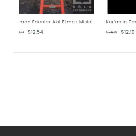
Ey İman Edenler Akıl Etmez Misiniz?
Kur'an'ın Tarihçesi ve Yazım Serüveni
Had
$12.10
$24.21
$22.