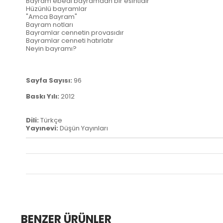
Bayram ebedi bayramdan bir esintidir
Hüzünlü bayramlar
"Amca Bayram"
Bayram notları
Bayramlar cennetin provasıdır
Bayramlar cenneti hatırlatır
Neyin bayramı?
Sayfa Sayısı:
96
Baskı Yılı:
2012
Dili:
Türkçe
Yayınevi:
Düşün Yayınları
BENZER ÜRÜNLER