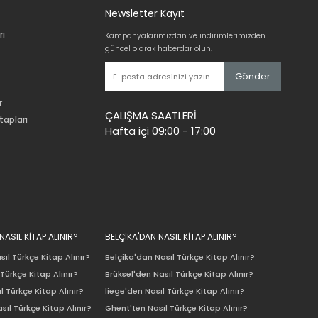
Newsletter Kayıt
rı
Kampanyalarımızdan ve indirimlerimizden
güncel olarak haberdar olun.
Gönder
r
ÇALIŞMA SAATLERİ
tapları
Hafta içi 09:00 - 17:00
ASIL KİTAP ALINIR?
BELÇİKA'DAN NASIL KİTAP ALINIR?
ıl Türkçe Kitap Alınır?
Belçika'dan Nasıl Türkçe Kitap Alınır?
Türkçe Kitap Alınır?
Brüksel'den Nasıl Türkçe Kitap Alınır?
l Türkçe Kitap Alınır?
liege'den Nasıl Türkçe Kitap Alınır?
sıl Türkçe Kitap Alınır?
Ghent'ten Nasıl Türkçe Kitap Alınır?