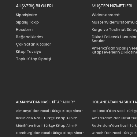
ALIŞVERİŞ BİLGiLERİ
MÜŞTERİ HİZMETLERİ
Siparişlerim
Widerrufsrecht
Sipariş Takip
MusterWiderrufsformul
Hesabım
Kargo ve Teslimat Süreç
Beğendiklerim
Dikkat Edilecek Hususlar
Sorular
Çok Satan Kitaplar
Amerika'dan Sipariş Ver
Kitap Tavsiye
Kitapseverlerin Dikkatine
Toplu Kitap Siparişi
ALMANYA'DAN NASIL KİTAP ALINIR?
HOLLANDA'DAN NASIL KİTA
Almanya'dan Nasıl Türkçe Kitap Alınır?
Hollanda'dan Nasıl Türkçe
Berlin'den Nasıl Türkçe Kitap Alınır?
Amsterdam'dan Nasıl Türk
Münih'ten Nasıl Türkçe Kitap Alınır?
Rotterdam'dan Nasıl Türkç
Hamburg'dan Nasıl Türkçe Kitap Alınır?
Utrecht'ten Nasıl Türkçe K