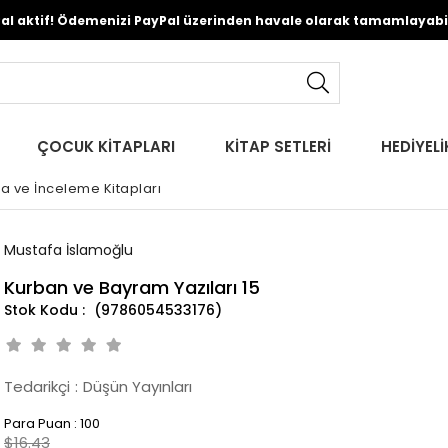
Pal aktif! Ödemenizi PayPal üzerinden havale olarak tamamlayabili
ÇOCUK KİTAPLARI
KİTAP SETLERİ
HEDİYELİ
ma ve İnceleme Kitapları
Mustafa İslamoğlu
Kurban ve Bayram Yazıları 15
(9786054533176)
Tedarikçi
:
Düşün Yayınları
Para Puan
:
100
$16.43