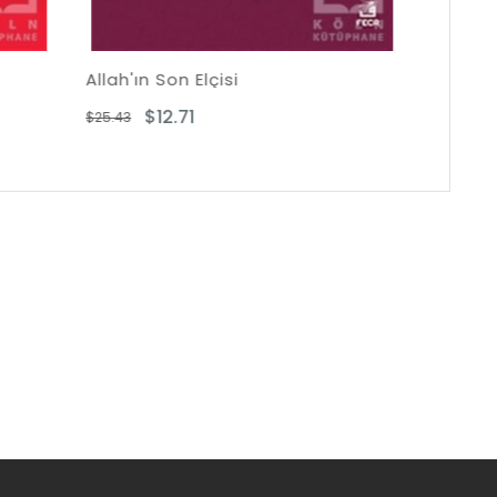
Zülkarneyn (Zamanın Sahibi)
$28.65
$57.29