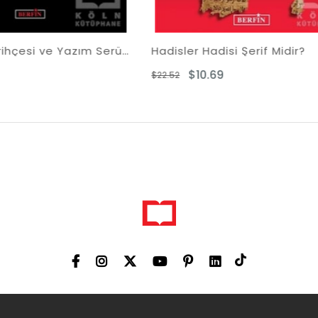
isler Hadisi Şerif Midir?
Allah'ın Son Elçisi
$10.69
$12.71
52
$25.43