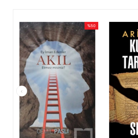
%50
%50
İndirim
İndirim
%50İndirim
%50İndirim