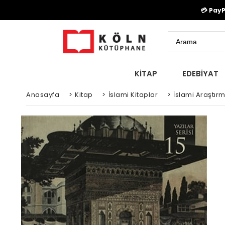
💳 Pay
KİTAP
EDEBİYAT
Anasayfa
>
Kitap
>
İslami Kitaplar
>
İslami Araştır